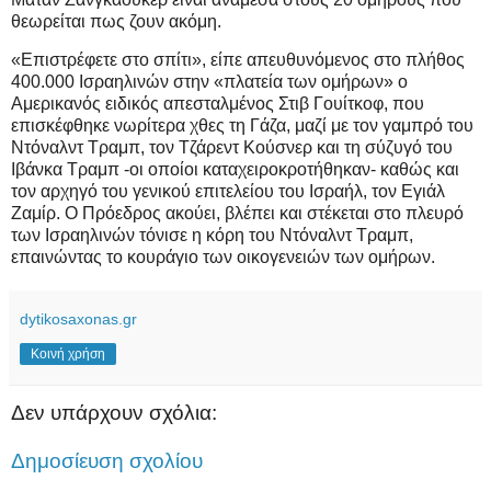
θεωρείται πως ζουν ακόμη.
«Επιστρέφετε στο σπίτι», είπε απευθυνόμενος στο πλήθος
400.000 Ισραηλινών στην «πλατεία των ομήρων» ο
Αμερικανός ειδικός απεσταλμένος Στιβ Γουίτκοφ, που
επισκέφθηκε νωρίτερα χθες τη Γάζα, μαζί με τον γαμπρό του
Ντόναλντ Τραμπ, τον Τζάρεντ Κούσνερ και τη σύζυγό του
Ιβάνκα Τραμπ -οι οποίοι καταχειροκροτήθηκαν- καθώς και
τον αρχηγό του γενικού επιτελείου του Ισραήλ, τον Εγιάλ
Ζαμίρ. Ο Πρόεδρος ακούει, βλέπει και στέκεται στο πλευρό
των Ισραηλινών τόνισε η κόρη του Ντόναλντ Τραμπ,
επαινώντας το κουράγιο των οικογενειών των ομήρων.
dytikosaxonas.gr
Κοινή χρήση
Δεν υπάρχουν σχόλια:
Δημοσίευση σχολίου