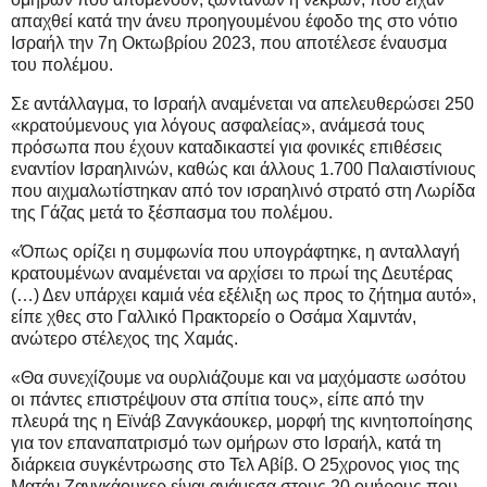
απαχθεί κατά την άνευ προηγουμένου έφοδο της στο νότιο
Ισραήλ την 7η Οκτωβρίου 2023, που αποτέλεσε έναυσμα
του πολέμου.
Σε αντάλλαγμα, το Ισραήλ αναμένεται να απελευθερώσει 250
«κρατούμενους για λόγους ασφαλείας», ανάμεσά τους
πρόσωπα που έχουν καταδικαστεί για φονικές επιθέσεις
εναντίον Ισραηλινών, καθώς και άλλους 1.700 Παλαιστίνιους
που αιχμαλωτίστηκαν από τον ισραηλινό στρατό στη Λωρίδα
της Γάζας μετά το ξέσπασμα του πολέμου.
«Όπως ορίζει η συμφωνία που υπογράφτηκε, η ανταλλαγή
κρατουμένων αναμένεται να αρχίσει το πρωί της Δευτέρας
(…) Δεν υπάρχει καμιά νέα εξέλιξη ως προς το ζήτημα αυτό»,
είπε χθες στο Γαλλικό Πρακτορείο ο Οσάμα Χαμντάν,
ανώτερο στέλεχος της Χαμάς.
«Θα συνεχίζουμε να ουρλιάζουμε και να μαχόμαστε ωσότου
οι πάντες επιστρέψουν στα σπίτια τους», είπε από την
πλευρά της η Εϊνάβ Ζανγκάουκερ, μορφή της κινητοποίησης
για τον επαναπατρισμό των ομήρων στο Ισραήλ, κατά τη
διάρκεια συγκέντρωσης στο Τελ Αβίβ. Ο 25χρονος γιος της
Ματάν Ζανγκάουκερ είναι ανάμεσα στους 20 ομήρους που