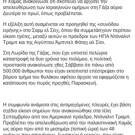
Η Χαμάς ανακοίνωσε ότι σκοπεύει να αρχίσει την
απελευθέρωση των Ισραηλινών ομήρων στη Γάζα αύριο
Δευτέρα το πρωί, όπως προβλέπεται.
Η εξέλιξη αυτή αναμένεται να προηγηθεί της «συνόδου
ειρήνης» στο Σαρμ ελ Σέιχ, όπου θα συμμετάσχουν περίπου
είκοσι ηγέτες, μεταξύ αυτών οι πρόεδροι των ΗΠΑ Ντόναλντ
Τραμπ και της Αιγύπτου Άμπντελ Φάταχ αλ Σίσι.
Στη Λωρίδα της Γάζας, που έχει υποστεί πελώρια
καταστροφή τα δυο χρόνια του πολέμου, η πολιτική
προστασία ανακοίνωσε χθες Σάββατο ότι πάνω από
500.000 άνθρωποι που είχαν εκτοπιστεί επέστρεψαν στο
βόρειο τμήμα του θυλάκου αφότου άρχισε να εφαρμόζεται η
κατάπαυση του πυρός προχθές Παρασκευή.
Η συμφωνία ανάμεσα στις αντιμαχόμενες πλευρές έχει βάση
σχέδιο είκοσι σημείων που ανακοινώθηκε στα τέλη
Σεπτεμβρίου από τον Αμερικανό πρόεδρο, Ντόναλντ Τραμπ.
Προβλέπει την απελευθέρωση από την παλαιστινιακή Χαμάς
ως αύριο πριν από το μεσημέρι (τοπική ώρα) των 48
ομήρων που απομένουν, ζωντανών ή νεκρών, που είχαν