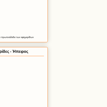
α
πρωτοσέλιδα
των εφημερίδων
ίδες - Ήπειρος