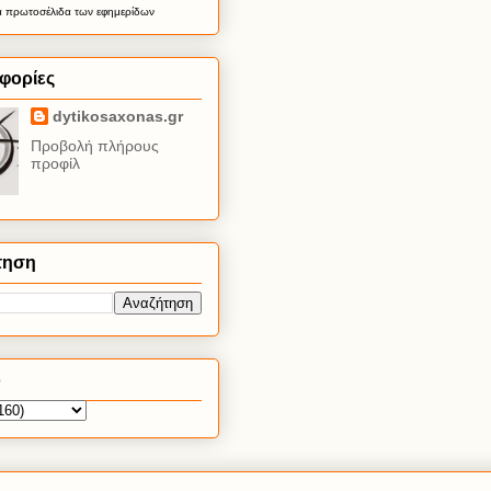
α
πρωτοσέλιδα
των εφημερίδων
φορίες
dytikosaxonas.gr
Προβολή πλήρους
προφίλ
τηση
ο