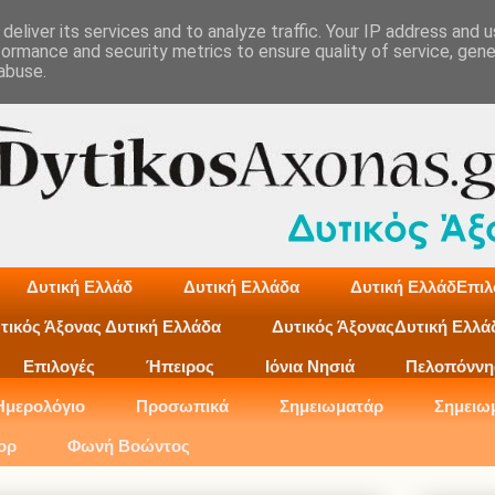
deliver its services and to analyze traffic. Your IP address and 
formance and security metrics to ensure quality of service, gen
abuse.
Δυτική Ελλάδ
Δυτική Ελλάδα
Δυτική ΕλλάδΕπιλ
τικός Άξονας Δυτική Ελλάδα
Δυτικός ΆξοναςΔυτική Ελλά
Επιλογές
Ήπειρος
Ιόνια Νησιά
Πελοπόννη
Ημερολόγιο
Προσωπικά
Σημειωματάρ
Σημειω
ορ
Φωνή Βοώντος