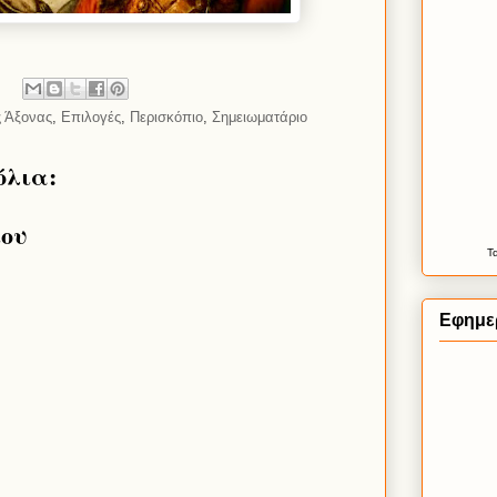
ς Άξονας
,
Επιλογές
,
Περισκόπιο
,
Σημειωματάριο
όλια:
ίου
Τ
Εφημε