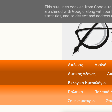
This site uses cookies from Google to 
are shared with Google along with per
statistics, and to detect and address 
Απόψεις
Διεθνή
Δυτικός Άξονας
Δυ
Εκλογικό Ημερολόγιο
Πολιτικό
Πολιτικό 
Σημειωματάριο
Σπ