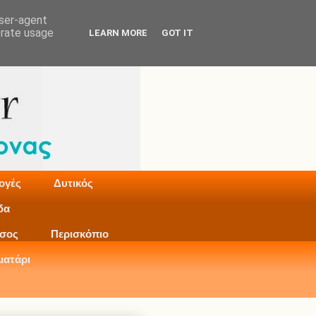
user-agent
erate usage
LEARN MORE
GOT IT
ογές
Δυτικός
δα
σος
Περισκόπιο
ματάρι