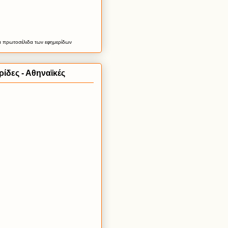
α
πρωτοσέλιδα
των εφημερίδων
ίδες - Αθηναϊκές