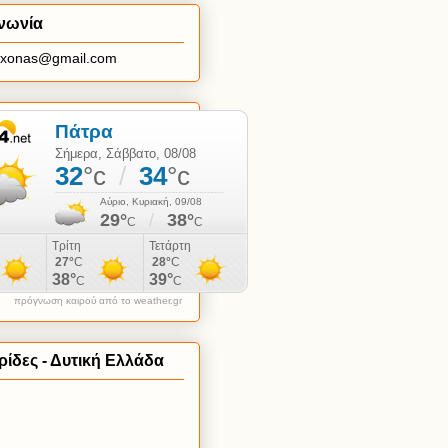
νωνία
axonas@gmail.com
πρόγνωση καιρού από το weather.gr
ίδες - Δυτική Ελλάδα