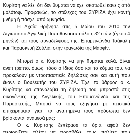
Κυρίτση να λέει ότι δεν θυμάται να έχει σκοτωθεί κανείς από
μολότοφ. Προφανώς, το στέλεχος του ΣΥΡΙΖΑ έχει κοντή
μνήμη ή πάσχει από αμνησία.
Η Αχαΐα θρήνησε στις 5 Μαΐου του 2010 την
Αιγιώτισσα Αγγελική Παπαθανασοπούλου, 32 ετών (έγκυο 4
μηνών) και τους συναδέλφους της, Επαμεινώνδα Τσάκαλη
και Παρασκευή Ζούλια, στην τραγωδία της Μαρφίν.
Μπορεί ο κ. Κυρίτσης να μην θυμάται καλά. Είναι
ανεπίτρεπτο, όμως, τόσο ο ίδιος όσο και το κόμμα του, να
προκαλούν με ντροπιαστικές δηλώσεις σαν και αυτή που
έκανε ο Βουλευτής του ΣΥΡΙΖΑ. Έχει το θάρρος ο κ.
Κυρίτσης να επαναλάβει τη δήλωσή του μπροστά στις
οικογένειες της Αγγελικής, του Επαμεινώνδα και της
Παρασκευής; Μπορεί να τους εξηγήσει με πειστικά
επιχειρήματα γιατί τα αγαπημένα τους πρόσωπα δεν
βρίσκονται ανάμεσά μας;
Ο κ. Κυρίτσης ξεπέρασε τα όρια, αφού δεν
περιορίζεται πλέον να προσβάλει τους πολίτες που