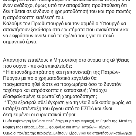
έναν ανάδοχο, όμως υπό την απαράβατη προϋπόθεση ότι
δεν τίθεται σε κίνδυνο η χρηματοδότησή του και προ παντός
η απρόσκοπτη εκτέλεσή του.
Καλούμε τον Πρωθυπουργό και τον αρμόδιο Υπουργό να
απαντήσουν ξεκάθαρα στα ερωτήματα που ανακύπτουν και
να εκφράσουν αναλυτικά τα σχέδιά τους για το πολύ
σημαντικό έργο.
Απαντήστε επιτέλους κ Μητσοτάκη στο όνομα της αλήθειας
που συχνά - πυκνά επικαλείσθε:
* Η επαναδημοπράτηση και η επανένταξη της Πατρών-
Πύργου με ποιο χρηματοδοτικό εργαλείο θα
πραγματοποιηθεί ώστε να προχωρήσει όσο το δυνατόν
ταχύτερα και απρόσκοπτα η κατασκευή; Υπάρχει
εξασφαλισμένη ευρωπαϊκή χρηματοδότηση;
* Έχει εξασφαλισθεί έγκριση για τη νέα διαδικασία χωρίς να
υπάρξει απένταξη του έργου από το ΕΣΠΑ και είναι
δεσμευμένοι οι ευρωπαϊκοί πόροι;
Η νέα κυβέρνηση ξεκίνησε πολύ άσχημα για την περιοχή, τη θητεία της. Μετά τη
Νομική της Πάτρας, βάζει… φουρνέλο και στην Πατρών – Πύργου.
Όμως οι πολίτες της περιοχής, βλέπουν, ξέρουν και θα απαντήσουν κατάλληλα!