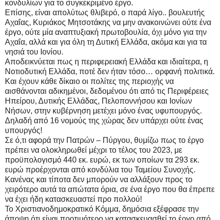
κονδυλίων για το συγκεκριμένο έργο.
Επίσης, είναι απολύτως θλιβερό, ο παρά λίγο.. βουλευτής
Αχαΐας, Κυριάκος Μητσοτάκης να μην ανακοινώνει ούτε ένα
έργο, ούτε μία αναπτυξιακή πρωτοβουλία, όχι μόνο για την
Αχαΐα, αλλά και για όλη τη Δυτική Ελλάδα, ακόμα και για τα
νησιά του Ιονίου.
Αποδεικνύεται πως η περιφερειακή Ελλάδα και ιδιαίτερα, η
Νοτιοδυτική Ελλάδα, ποτέ δεν ήταν τόσο… ορφανή πολιτικά.
Και έχουν κάθε δίκαιο οι πολίτες της περιοχής να
αισθάνονται αδικημένοι, δεδομένου ότι από τις Περιφέρειες
Ηπείρου, Δυτικής Ελλάδας, Πελοποννήσου και Ιονίων
Νήσων, στην κυβέρνηση μετέχει μόνο ένας υφυπουργός.
Δηλαδή από 16 νομούς της χώρας δεν υπάρχει ούτε ένας
υπουργός!
Σε ό,τι αφορά την Πατρών – Πύργου, θυμίζω πως το έργο
πρέπει να ολοκληρωθεί μέχρι το τέλος του 2023, με
προϋπολογισμό 440 εκ. ευρώ, εκ των οποίων τα 293 εκ.
ευρώ προέρχονται από κονδύλια του Ταμείου Συνοχής.
Κανένας και τίποτα δεν μπορούν να αλλάξουν προς το
χειρότερο αυτά τα απώτατα όρια, σε ένα έργο που θα έπρεπε
να έχει ήδη κατασκευαστεί προ πολλού!
Το Χριστιανοδημοκρατικό Κόμμα, δημόσια εξέφρασε την
άποψη ότι είναι προτιμότερο να κατασκευασθεί το έργο από