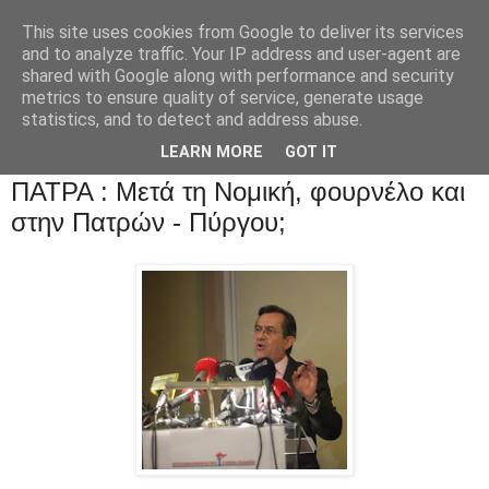
This site uses cookies from Google to deliver its services
and to analyze traffic. Your IP address and user-agent are
shared with Google along with performance and security
metrics to ensure quality of service, generate usage
statistics, and to detect and address abuse.
LEARN MORE
GOT IT
ΠΑΤΡΑ : Μετά τη Νομική, φουρνέλο και
στην Πατρών - Πύργου;