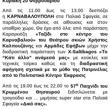
Κυριακή 20 Φεβρουαρίου
Από τις 11.00 έως τις 13.00 δεσπόζει
η
ΚΑΡΝΑΒΑΛΟΥΠΟΛΗ
στα Παλαιά Σφαγεία, σε
παράλληλες δράσεις σε αίθουσες και στον
υπαίθριο χώρο. Θα έχει από όλα: από παράσταση
Καραγκιόζη
«Ταξίδι στο κέντρο του
Καρναβαλιού» του Θεάτρου σκιών Χρήστος
Καλπουζάνης
και
Αρμάδες Εφήβων
μέχρι την
διαδραστική παράσταση των
X-Saltibagos «Το
“Κάτι άλλο” ανάμεσά μας»
με κούκλες και
τεχνικές τσίρκο καθώς και τη
διαδραστική
αφήγηση σχετικά με το μύθο της Πατρινέλας
από το Πολιτιστικό Κέντρο Έκφρασις
ο
Από τις 19.00 έως τις 22.00 το
57
Παιχνίδι του
Κρυμμένου Θησαυρού
ξεδιπλώνεται με
τραγούδια και … μιμήσεις super star στα Παλαιά
Σφαγεία
«Δικό σας».