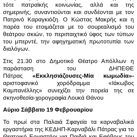
τότε πατραϊκής κοινωνίας, αλλά και της
σημερινής, συναντιούνται και συνδέονται με τον
Πατρινὀ Καραγκιόζη. Ο Κώστας Μακρής και η
παρέα του ετοιμάζεται με το σουρεαλισμό του
θεάτρου σκιών, το περιπαιχτικό ύφος των τύπων
του μπερντέ, την αφηγηματική πρωτοτυπία των
διαλόγων.
Στις 21.30 στο Δημοτικό Θέατρο Απόλλων η
παράσταση του ΔΗΠΕΘΕ
Πάτρας
«Εκκλησιάζουσες-Μία κωμωδία»-
αριστοφανικό χορόδραμμα «Ιάκωβος
Καμπανέλλης» συνεχίζει την πορεία της σε
σκηνοθεσία-χορογραφία Λουκά Θάνου
Αύριο Σάββατο 19 Φεβρουαρίου
Το πρωί στα Παλαιά Σφαγεία τα καρναβαλικά
εργαστήρια της ΚΕΔΗΠ-Καρναβάλι Πάτρας για το
Θεατρικό Εργαστήρι για Παιδιά και Εφήβους του