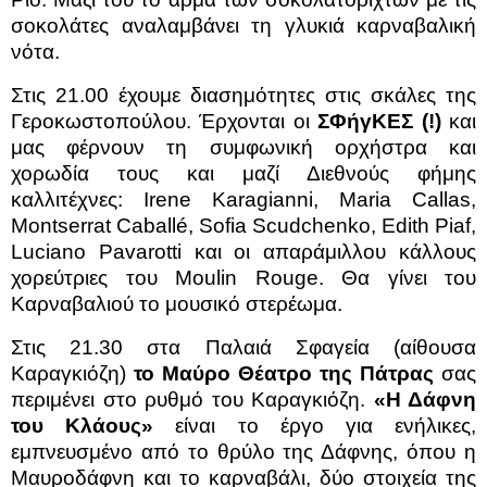
σοκολάτες αναλαμβάνει τη γλυκιά καρναβαλική
νότα.
Στις 21.00 έχουμε διασημότητες στις σκάλες της
Γεροκωστοπούλου. Έρχονται οι
ΣΦήγΚΕΣ (!)
και
μας φέρνουν τη συμφωνική ορχήστρα και
χορωδία τους και μαζί Διεθνούς φήμης
καλλιτέχνες: Irene Karagianni, Μaria Callas,
Montserrat Caballé, Sofia Scudchenko, Edith Piaf,
Luciano Pavarotti και οι απαράμιλλου κάλλους
χορεύτριες του Moulin Rouge. Θα γίνει του
Καρναβαλιού το μουσικό στερέωμα.
Στις 21.30 στα Παλαιά Σφαγεία (αίθουσα
Καραγκιόζη)
το Μαύρο Θέατρο της Πάτρας
σας
περιμένει στο ρυθμό του Καραγκιόζη.
«Η Δάφνη
του Κλάους»
είναι το έργο για ενήλικες,
εμπνευσμένο από το θρύλο της Δάφνης, όπου η
Μαυροδάφνη και το καρναβάλι, δύο στοιχεία της