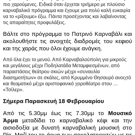
πιο χαρούμενες. Ειδικά όταν έρχεται τριήμερο με πλούσιο
καρναβαλικό πρόγραμμα και έχουμε μια πολύ καλή ευκαιρία
να το «ρίξουμε» έξω. Πάντα προσέχοντας και λαβαίνοντας
τις απαραίτητες προφυλάξεις.
Βάλτε στο πρόγραμμα το Πατρινό Καρναβάλι και
ακολουθήστε τις ανοιχτές διαδρομές του κεφιού
και της χαράς που όλοι έχουμε ανάγκη.
Από όλα έχει το μενού. Από Καρναβαλούπολη για μικρούς
και μεγάλους μέχρι Ποδηλατάδα Μεταμφιεσμένων, από
παραστάσεις θεάτρου σκιών μέχρι «συναυλία
διασημοτήτων» σε σκάλες, από Κρυμμένο Θησαυρό ανοιχτό
και θεαματικό μέχρι αριστοφανικό χοροθέατρο στου …
«Τσίλερ».
Σήμερα Παρασκευή 18 Φεβρουαρίου
Από τις 5.30μμ έως τις 7.30μμ το
Μουσικό
Άρμα
μεταδίδει το καρναβαλικό κέφι και την
αισιοδοξία με δυνατή καρναβαλική μουσική στο
Ρίο. Μαζί του το άρμα των σοκολατοριχτών με τις