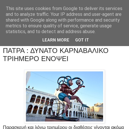
This site uses cookies from Google to deliver its services
and to analyze traffic. Your IP address and user-agent are
shared with Google along with performance and security
metrics to ensure quality of service, generate usage
statistics, and to detect and address abuse.
LEARN MORE
GOT IT
ΠΑΤΡΑ : ΔΥΝΑΤΟ ΚΑΡΝΑΒΑΛΙΚΟ
ΤΡΙΗΜΕΡΟ ΕΝΟΨΕΙ
Παρασκευή και λόγω τριημέρου οι διαθέσεις γίνονται ακόμα