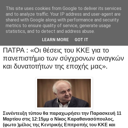
This site uses cookies from Google to deliver its services
and to analyze traffic. Your IP address and user-agent are
shared with Google along with performance and security
metrics to ensure quality of service, generate usage
statistics, and to detect and address abuse.
LEARN MORE
GOT IT
ΠΑΤΡΑ : «Οι θέσεις του ΚΚΕ για το
πανεπιστήμιο των σύγχρονων αναγκών
και δυνατοτήτων της εποχής μας».
Συνέντευξη τύπου θα παραχωρήσει την Παρασκευή 11
Μαρτίου στις 12:15μμ ο Νίκος Καραθανασόπουλος,
(φωτο )μέλος της Κεντρικής Επιτροπής του ΚΚΕ και