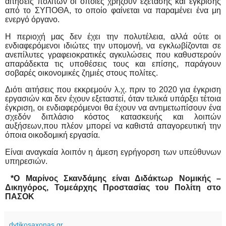
αιτήσεις πολιτών οι οποίες χρήζουν εξέτασης και έγκρισης
από το ΣΥΠΟΘΑ, το οποίο φαίνεται να παραμένει ένα μη
ενεργό όργανο.
Η περιοχή μας δεν έχει την πολυτέλεια, αλλά ούτε οι
ενδιαφερόμενοι ιδιώτες την υπομονή, να εγκλωβίζονται σε
ανεπίλυτες γραφειοκρατικές αγκυλώσεις που καθυστερούν
απαράδεκτα τις υποθέσεις τους και επίσης, παράγουν
σοβαρές οικονομικές ζημιές στους πολίτες.
Διότι αιτήσεις που εκκρεμούν λ.χ. πριν το 2020 για έγκριση
εργασιών και δεν έχουν εξεταστεί, όταν τελικά υπάρξει τέτοια
έγκριση, οι ενδιαφερόμενοι θα έχουν να αντιμετωπίσουν ένα
σχεδόν διπλάσιο κόστος κατασκευής και λοιπών
αυξήσεων,που πλέον μπορεί να καθιστά απαγορευτική την
όποια οικοδομική εργασία.
Είναι αναγκαία λοιπόν η άμεση εγρήγορση των υπεύθυνων
υπηρεσιών.
*Ο Μαρίνος Σκανδάμης είναι Διδάκτωρ Νομικής –
Δικηγόρος, Τομεάρχης Προστασίας του Πολίτη στο
ΠΑΣΟΚ
dytikosaxonas.gr