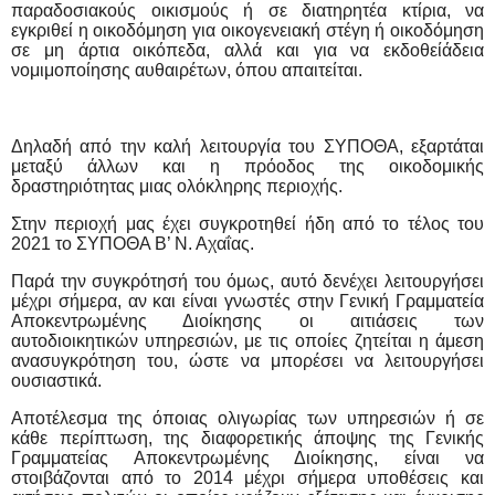
παραδοσιακούς οικισμούς ή σε διατηρητέα κτίρια, να
εγκριθεί η οικοδόμηση για οικογενειακή στέγη ή οικοδόμηση
σε μη άρτια οικόπεδα, αλλά και για να εκδοθείάδεια
νομιμοποίησης αυθαιρέτων, όπου απαιτείται.
Δηλαδή από την καλή λειτουργία του ΣΥΠΟΘΑ, εξαρτάται
μεταξύ άλλων και
η πρόοδος της οικοδομικής
δραστηριότητας μιας ολόκληρης περιοχής.
Στην περιοχή μας έχει συγκροτηθεί ήδη από το τέλος του
2021 το ΣΥΠΟΘΑ Β’ Ν. Αχαΐας.
Παρά την συγκρότησή του όμως, αυτό δενέχει λειτουργήσει
μέχρι σήμερα, αν και είναι γνωστές στην Γενική Γραμματεία
Αποκεντρωμένης Διοίκησης οι αιτιάσεις των
αυτοδιοικητικών υπηρεσιών, με τις οποίες ζητείται η άμεση
ανασυγκρότηση του, ώστε να μπορέσει να λειτουργήσει
ουσιαστικά.
Αποτέλεσμα της όποιας ολιγωρίας των υπηρεσιών ή σε
κάθε περίπτωση, της διαφορετικής άποψης της Γενικής
Γραμματείας Αποκεντρωμένης Διοίκησης, είναι να
στοιβάζονται από το 2014 μέχρι σήμερα υποθέσεις και