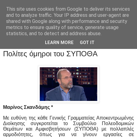
This site uses cookies from Google to deliver its services
and to analyze traffic. Your IP address and user-agent are
shared with Google along with performance and security
metrics to ensure quality of service, generate usage
statistics, and to detect and address abuse.
LEARN MORE
GOT IT
Πολίτες όμηροι του ΣΥΠΟΘΑ
Μαρίνος Σκανδάμης *
Με ευθύνη της κάθε Γενικής Γραμματείας Αποκεντρωμένης
Διοίκησης συγκροτείται το
Συμβούλιο Πολεοδομικών
Θεμάτων και Αμφισβητήσεων (ΣΥΠΟΘΑ) με πολλαπλές
αρμοδιότητες, όπως για να γίνουν εργασίες σε