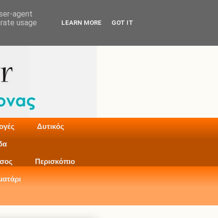
user-agent
erate usage
LEARN MORE
GOT IT
ογές
Δυτικός
δα
σος
Περισκόπιο
ματάρι