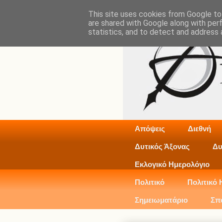
This site uses cookies from Google to 
are shared with Google along with per
statistics, and to detect and address 
Απόψεις
Διεθνή
Δυτικός Άξονας
Δυ
Εκλογικό Ημερολόγιο
Πολιτικό
Πολιτικό 
Σημειωματάριο
Σπ