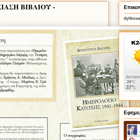
ΙΑΣΗ ΒΙΒΛΙΟΥ -
Επικοι
dytikos
Εφημερ