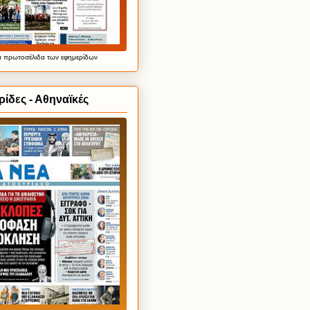
α
πρωτοσέλιδα
των εφημερίδων
ίδες - Αθηναϊκές