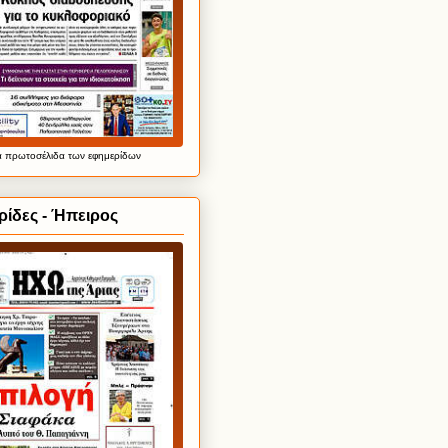
α
πρωτοσέλιδα
των εφημερίδων
ίδες - Ήπειρος