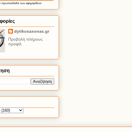
α
πρωτοσέλιδα
των εφημερίδων
φορίες
dytikosaxonas.gr
Προβολή πλήρους
προφίλ
τηση
ο