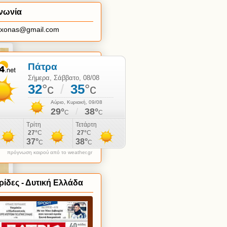
νωνία
axonas@gmail.com
πρόγνωση καιρού από το weather.gr
ίδες - Δυτική Ελλάδα