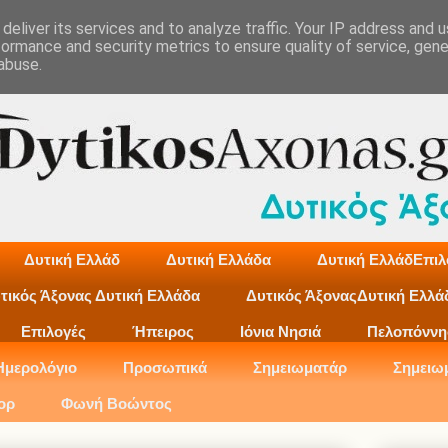
deliver its services and to analyze traffic. Your IP address and 
formance and security metrics to ensure quality of service, gen
abuse.
Δυτική Ελλάδ
Δυτική Ελλάδα
Δυτική ΕλλάδΕπιλ
τικός Άξονας Δυτική Ελλάδα
Δυτικός ΆξοναςΔυτική Ελλά
Επιλογές
Ήπειρος
Ιόνια Νησιά
Πελοπόννη
Ημερολόγιο
Προσωπικά
Σημειωματάρ
Σημειω
ορ
Φωνή Βοώντος