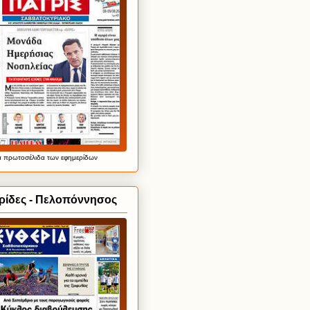
α
πρωτοσέλιδα
των εφημερίδων
ρίδες - Πελοπόννησος