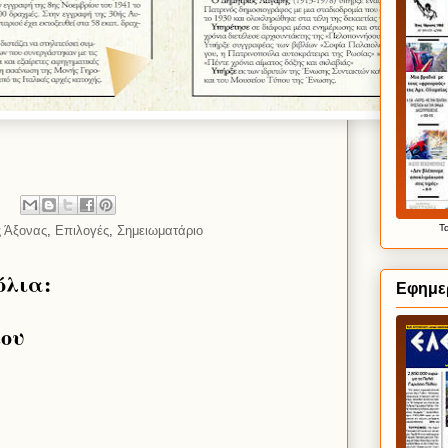
Τ
ς Άξονας
,
Επιλογές
,
Σημειωματάριο
όλια:
Εφημε
ίου