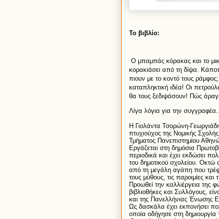
Το
β
ι
βλ
ί
ο
:
Ο
μπ
α
μπ
ά
ς
κ
ό
ρ
α
κ
α
ς
κ
αι
το
μ
ι
κορ
α
κ
ιά
σε
ι α
π
ό
τη
δ
ί
ψ
α.
Κ
ά
πο
π
ι
ο
υ
ν
με
το
κοντ
ό
το
υ
ς
ρ
ά
μφος
κ
α
τ
α
πληκτ
ι
κ
ή ι
δ
έα!
Ο
ι
πετρο
ύ
λ
θ
α
το
υ
ς
ξεδ
ι
ψ
ά
σο
υ
ν
!
Π
ώ
ς
ά
ρ
α
γ
Λ
ί
γ
α
λ
ό
γ
ια
γ
ια
την
σ
υ
γγρ
α
φ
έα.
Η
Γ
ι
ολ
ά
ντ
α
Τσορ
ώ
νη
-
Γεωργ
ιά
δ
πτ
υ
χ
ι
ο
ύ
χος
της
Νομ
ι
κ
ή
ς
Σχολ
ή
ς
Τμ
ή
μ
α
τος
Π
α
νεπ
ι
στημ
ί
ο
υ
Αθην
Εργ
ά
ζετ
αι
στη
δημ
ό
σ
ια
Πρωτοβ
περ
ι
οδ
ι
κ
ά
κ
αι έ
χε
ι
εκδ
ώ
σε
ι
πολ
το
υ
δημοτ
ι
κο
ύ
σχολε
ί
ο
υ.
Οκτ
ώ 
α
π
ό
τη
μεγ
ά
λη
α
γ
ά
πη
πο
υ
τρ
έ
το
υ
ς
μ
ύ
θο
υ
ς
,
τ
ι
ς
π
α
ρο
ι
μ
ί
ες
κ
αι
τ
Προωθε
ί
την
κ
α
λλ
ιέ
ργε
ια
της
φ
ι
β
ι
βλ
ι
οθ
ή
κες
κ
αι
Σ
υ
λλ
ό
γο
υ
ς
,
ε
ί
ν
κ
αι
της
Π
α
νελλ
ή
ν
ια
ς
Έ
νωσης
Ε
Ως
δ
α
σκ
ά
λ
α έ
χε
ι
εκπον
ή
σε
ι
πο
οπο
ία
οδ
ή
γησε
στη
δημ
ι
ο
υ
ργ
ία