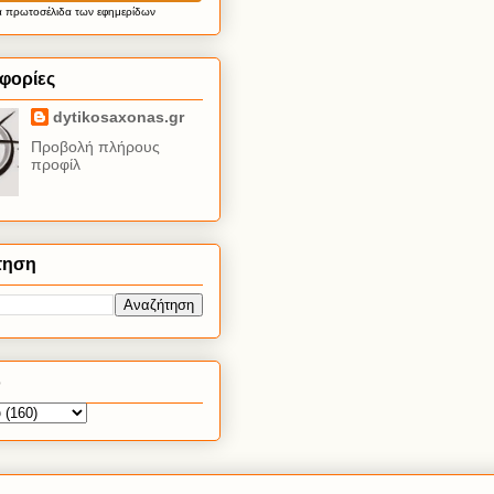
α
πρωτοσέλιδα
των εφημερίδων
φορίες
dytikosaxonas.gr
Προβολή πλήρους
προφίλ
τηση
ο