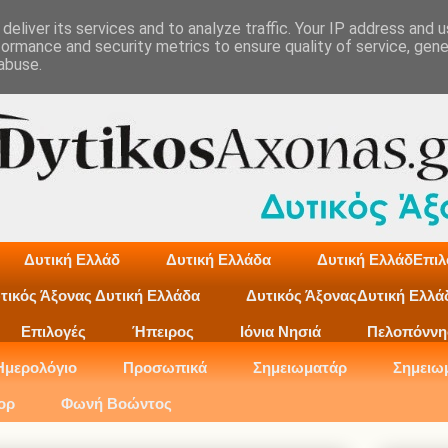
deliver its services and to analyze traffic. Your IP address and 
formance and security metrics to ensure quality of service, gen
abuse.
Δυτική Ελλάδ
Δυτική Ελλάδα
Δυτική ΕλλάδΕπιλ
τικός Άξονας Δυτική Ελλάδα
Δυτικός ΆξοναςΔυτική Ελλά
Επιλογές
Ήπειρος
Ιόνια Νησιά
Πελοπόννη
Ημερολόγιο
Προσωπικά
Σημειωματάρ
Σημειω
ορ
Φωνή Βοώντος