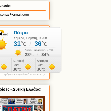
νωνία
axonas@gmail.com
πρόγνωση καιρού από το weather.gr
ίδες - Δυτική Ελλάδα