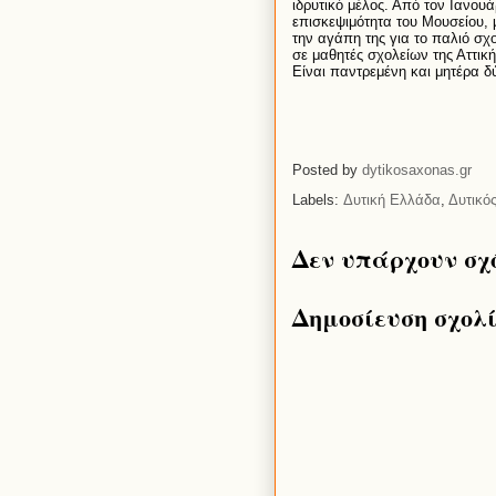
ι
δρ
υ
τ
ι
κ
ό
μ
έ
λος
.
Απ
ό
τον
Ι
α
νο
υά
επ
ι
σκεψ
ι
μ
ό
τητ
α
το
υ
Μο
υ
σε
ί
ο
υ,
την
α
γ
ά
πη
της
γ
ια
το
π
α
λ
ιό
σχ
σε
μ
α
θητ
έ
ς
σχολε
ί
ων
της
Αττ
ι
κ
ή
Ε
ί
ν
αι
π
α
ντρεμ
έ
νη
κ
αι
μητ
έ
ρ
α
δ
Posted by
dytikosaxonas.gr
Labels:
Δυτική Ελλάδα
,
Δυτικό
Δεν υπάρχουν σχ
Δημοσίευση σχολ