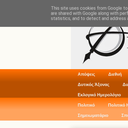
This site uses cookies from Google to 
are shared with Google along with per
statistics, and to detect and address 
Απόψεις
Διεθνή
Δυτικός Άξονας
Δυ
Εκλογικό Ημερολόγιο
Πολιτικό
Πολιτικό 
Σημειωματάριο
Σπ