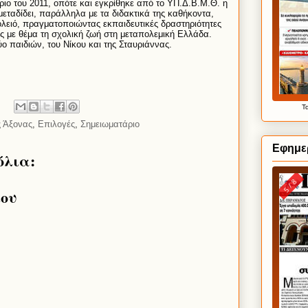
ρ
ι
ο
το
υ 2011,
οπ
ό
τε
κ
αι
εγκρ
ί
θηκε
α
π
ό
το
ΥΠ
.
Δ
.
Β
.
Μ
.
Θ
.
η
μετ
α
δ
ί
δε
ι,
π
α
ρ
ά
λληλ
α
με
τ
α
δ
ι
δ
α
κτ
ι
κ
ά
της
κ
α
θ
ή
κοντ
α,
ολε
ιό,
πρ
α
γμ
α
τοπο
ιώ
ντ
α
ς
εκπ
αι
δε
υ
τ
ι
κ
έ
ς
δρ
α
στηρ
ιό
τητες
ς
με
θ
έ
μ
α
τη
σχολ
ι
κ
ή
ζω
ή
στη
μετ
α
πολεμ
ι
κ
ή
Ελλ
ά
δ
α.
ύ
ο
π
αι
δ
ιώ
ν
,
το
υ
Ν
ί
κο
υ
κ
αι
της
Στ
αυ
ρ
ιά
νν
α
ς
.
Τ
ς Άξονας
,
Επιλογές
,
Σημειωματάριο
Εφημερ
όλια:
ίου