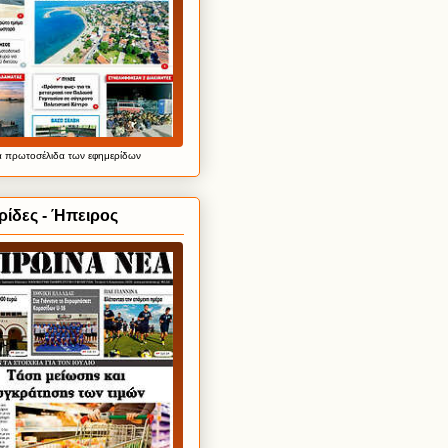
α
πρωτοσέλιδα
των εφημερίδων
ίδες - Ήπειρος