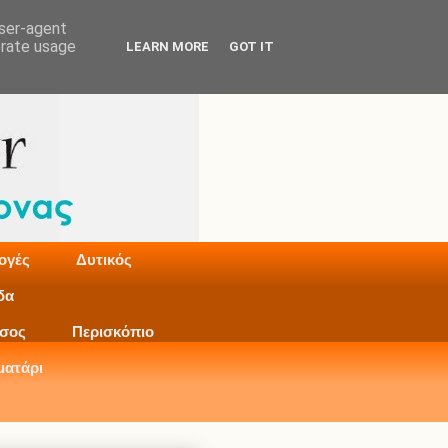
user-agent
erate usage
LEARN MORE
GOT IT
ογές
Δυτικός
δα
σος
Περισκόπιο
ματάρι