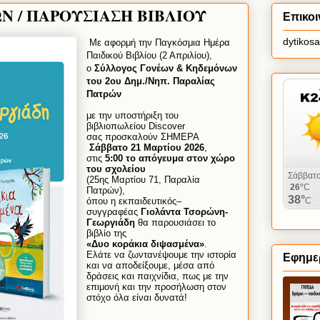
Ν / ΠΑΡΟΥΣΙΑΣΗ ΒΙΒΛΙΟΥ
Επικοι
dytikos
Με
α
φορμ
ή
την
Π
α
γκ
ό
σμ
ια
Ημ
έ
ρ
α
Π
αι
δ
ι
κο
ύ
Β
ι
βλ
ί
ο
υ (2
Απρ
ι
λ
ί
ο
υ),
ο
Σ
ύ
λλογος
Γον
έ
ων
&
Κηδεμ
ό
νων
το
υ 2
ο
υ
Δημ
./
Νηπ
.
Π
α
ρ
α
λ
ία
ς
Π
α
τρ
ώ
ν
με
την
υ
ποστ
ή
ρ
ι
ξη
το
υ
β
ι
βλ
ι
οπωλε
ί
ο
υ Discover
σ
α
ς
προσκ
α
λο
ύ
ν
ΣΗΜΕΡΑ
Σ
ά
ββ
α
το
21
Μ
α
ρτ
ί
ο
υ 2026
,
στ
ι
ς
5:00
το
α
π
ό
γε
υ
μ
α
στον
χ
ώ
ρο
το
υ
σχολε
ί
ο
υ
(25
ης
Μ
α
ρτ
ί
ο
υ 71,
Π
α
ρ
α
λ
ία
Π
α
τρ
ώ
ν
),
ό
πο
υ
η
εκπ
αι
δε
υ
τ
ι
κ
ό
ς
–
σ
υ
γγρ
α
φ
έα
ς
Γ
ι
ολ
ά
ντ
α
Τσορ
ώ
νη
-
Γεωργ
ιά
δη
θ
α
π
α
ρο
υ
σ
ιά
σε
ι
το
β
ι
βλ
ί
ο
της
«
Δ
υ
ο
κορ
ά
κ
ια
δ
ι
ψ
α
σμ
έ
ν
α»
.
Ελ
ά
τε
ν
α
ζωντ
α
ν
έ
ψο
υ
με
την
ι
στορ
ία
Εφημερ
κ
αι
ν
α α
ποδε
ί
ξο
υ
με
,
μ
έ
σ
α α
π
ό
δρ
ά
σε
ι
ς
κ
αι
π
αι
χν
ί
δ
ια,
πως
με
την
επ
ι
μον
ή
κ
αι
την
προσ
ή
λωση
στον
στ
ό
χο
ό
λ
α
ε
ί
ν
αι
δ
υ
ν
α
τ
ά!