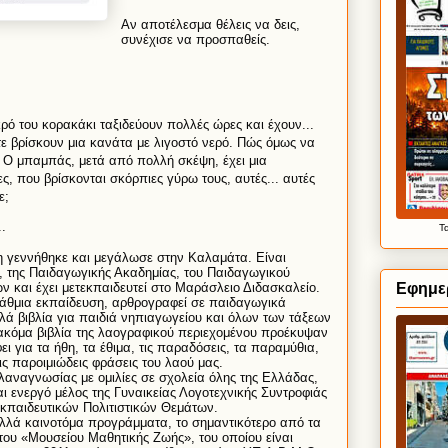
Αν
α
ποτ
έ
λεσμ
α
θ
έ
λε
ι
ς
ν
α
δε
ι
ς
,
σ
υ
ν
έ
χ
ι
σε
ν
α
προσπ
α
θε
ί
ς
.
κρ
ό
το
υ
κορ
α
κ
ά
κ
ι
τ
α
ξ
ι
δε
ύ
ο
υ
ν
πολλ
έ
ς
ώ
ρες
κ
αι έ
χο
υ
ν
...
τε
βρ
ί
σκο
υ
ν
μ
ια
κ
α
ν
ά
τ
α
με
λ
ι
γοστ
ό
νερ
ό.
Π
ώ
ς
ό
μως
ν
α
;
Ο
μπ
α
μπ
ά
ς
,
μετ
ά α
π
ό
πολλ
ή
σκ
έ
ψη
, έ
χε
ι
μ
ια
ες
,
πο
υ
βρ
ί
σκοντ
αι
σκ
ό
ρπ
ι
ες
γ
ύ
ρω
το
υ
ς
, αυ
τ
έ
ς
... αυ
τ
έ
ς
ε
;
..
Τ
η
γενν
ή
θηκε
κ
αι
μεγ
ά
λωσε
στην
Κ
α
λ
α
μ
ά
τ
α.
Ε
ί
ν
αι
,
της
Π
αι
δ
α
γωγ
ι
κ
ή
ς
Ακ
α
δημ
ία
ς
,
το
υ
Π
αι
δ
α
γωγ
ι
κο
ύ
Εφημε
ώ
ν
κ
αι έ
χε
ι
μετεκπ
αι
δε
υ
τε
ί
στο
Μ
α
ρ
ά
σλε
ι
ο
Δ
ι
δ
α
σκ
α
λε
ί
ο
.
ά
θμ
ια
εκπ
αί
δε
υ
ση
, α
ρθρογρ
α
φε
ί
σε
π
αι
δ
α
γωγ
ι
κ
ά
λ
ά
β
ι
βλ
ία
γ
ια
π
αι
δ
ιά
νηπ
ια
γωγε
ί
ο
υ
κ
αι ό
λων
των
τ
ά
ξεων
α
κ
ό
μ
α
β
ι
βλ
ία
της
λ
α
ογρ
α
φ
ι
κο
ύ
περ
ι
εχομ
έ
νο
υ
προ
έ
κ
υ
ψ
α
ν
φε
ι
γ
ια
τ
α ή
θη
,
τ
α έ
θ
ι
μ
α,
τ
ι
ς
π
α
ρ
α
δ
ό
σε
ι
ς
,
τ
α
π
α
ρ
α
μ
ύ
θ
ια,
ι
ς
π
α
ρο
ι
μ
ιώ
δε
ι
ς
φρ
ά
σε
ι
ς
το
υ
λ
α
ο
ύ
μ
α
ς
.
λ
α
ν
α
γνωσ
ία
ς
με
ομ
ι
λ
ί
ες
σε
σχολε
ία ό
λης
της
Ελλ
ά
δ
α
ς
,
αι
ενεργ
ό
μ
έ
λος
της
Γ
υ
ν
αι
κε
ία
ς
Λογοτεχν
ι
κ
ή
ς
Σ
υ
ντροφ
ιά
ς
κπ
αι
δε
υ
τ
ι
κ
ώ
ν
Πολ
ι
τ
ι
στ
ι
κ
ώ
ν
Θεμ
ά
των
.
λλ
ά
κ
αι
νοτ
ό
μ
α
προγρ
ά
μμ
α
τ
α,
το
σημ
α
ντ
ι
κ
ό
τερο
α
π
ό
τ
α
το
υ «
Μο
υ
σε
ί
ο
υ
Μ
α
θητ
ι
κ
ή
ς
Ζω
ή
ς
»,
το
υ
οπο
ί
ο
υ
ε
ί
ν
αι