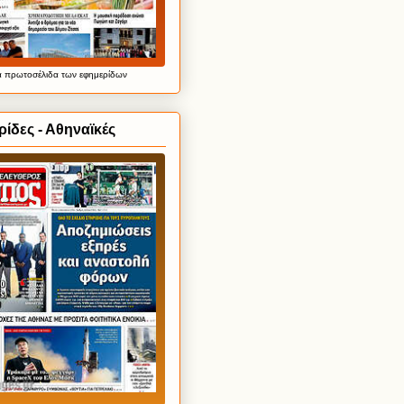
α
πρωτοσέλιδα
των εφημερίδων
ίδες - Αθηναϊκές