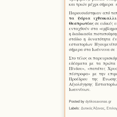
και τριών μέχρι σήμερα
Παρουσιάστηκαν από τοπ
τα ψάρια ιχθυοκαλλι
Θεσπρωτίας
σε ειδικές 
ενταχθούν στα «εμβλημα
η διαδικασία πιστοποίηση
στάδιο η δυνατότητα έν
εστιατορίων Ηγουμενίτσ
σήμερα στα Ιωάννινα σε 
Στο τέλος οι παρευρισκόμ
εδέσματα με τα πρώτα 
Πίνδου», «πατάτες Χρυσ
πέστροφα»
με την επιμ
Προέδρου της Ένωσης
Αξιολόγησης Εστιατορί
Ιωαννίνων.
Posted by
dytikosaxonas.gr
Labels:
Δυτικός Άξονας
,
Επιλο