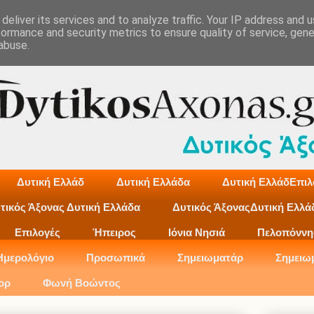
deliver its services and to analyze traffic. Your IP address and 
formance and security metrics to ensure quality of service, gen
abuse.
Δυτική Ελλάδ
Δυτική Ελλάδα
Δυτική ΕλλάδΕπιλ
τικός Άξονας Δυτική Ελλάδα
Δυτικός ΆξοναςΔυτική Ελλά
Επιλογές
Ήπειρος
Ιόνια Νησιά
Πελοπόννη
Ημερολόγιο
Προσωπικά
Σημειωματάρ
Σημειω
ορ
Φωνή Βοώντος