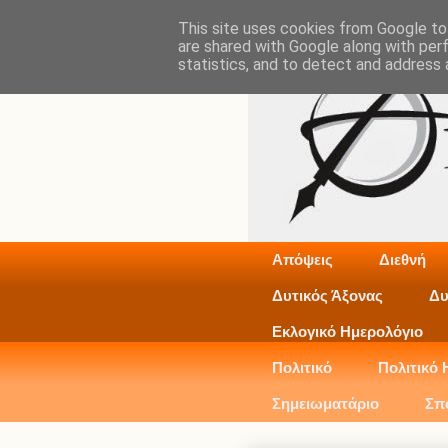
This site uses cookies from Google to 
are shared with Google along with per
statistics, and to detect and address 
Απόψεις
Διεθνή
Δυτικός Άξονας
Δυ
Εκλογικό Ημερολόγιο
Πολιτικό
Πολιτικό 
Σημειωματάριο
Σπ