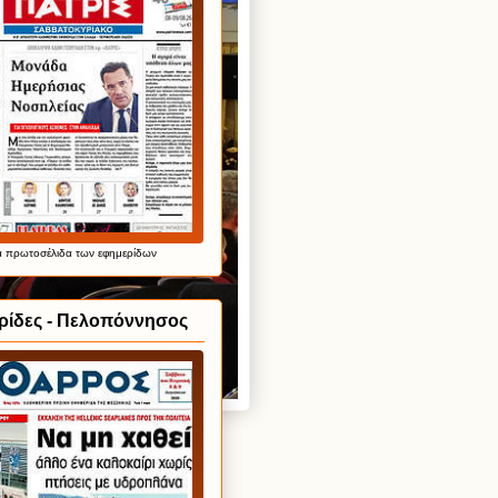
α
πρωτοσέλιδα
των εφημερίδων
ρίδες - Πελοπόννησος