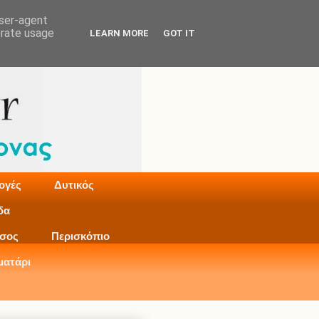
user-agent
erate usage
LEARN MORE
GOT IT
ογές
Δυτικός
δα
σος
Περισκόπιο
ματάρι