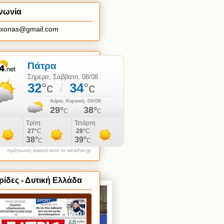
νωνία
axonas@gmail.com
πρόγνωση καιρού από το weather.gr
ίδες - Δυτική Ελλάδα