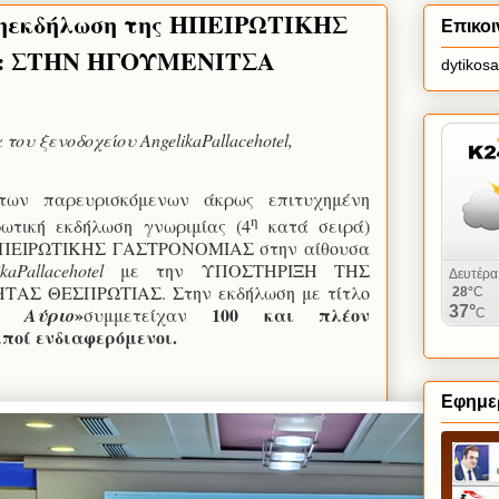
4ηεκδήλωση της ΗΠΕΙΡΩΤΙΚΗΣ
Επικοι
: ΣΤΗΝ ΗΓΟΥΜΕΝΙΤΣΑ
dytikos
 του ξενοδοχείου
AngelikaPallacehotel
,
των παρευρισκόμενων άκρως επιτυχημένη
η
ωτική εκδήλωση γνωριμίας (4
κατά σειρά)
 ΗΠΕΙΡΩΤΙΚΗΣ ΓΑΣΤΡΟΝΟΜΙΑΣ στην αίθουσα
kaPallacehotel
με την ΥΠΟΣΤΗΡΙΞΗ ΤΗΣ
ΑΣ ΘΕΣΠΡΩΤΙΑΣ. Στην εκδήλωση με τίτλο
»
100 και πλέον
ο Αύριο
συμμετείχαν
ιποί ενδιαφερόμενοι.
Εφημερ