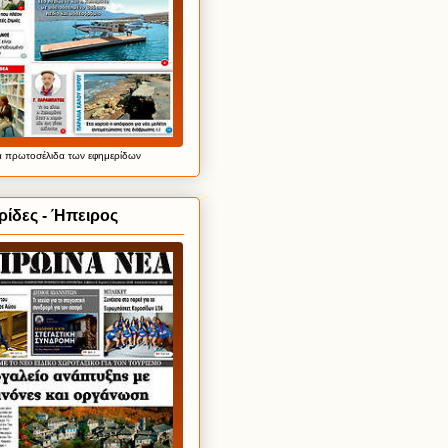
α
πρωτοσέλιδα
των εφημερίδων
ίδες - Ήπειρος