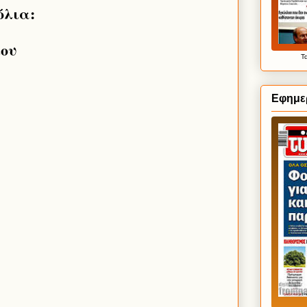
όλια:
ίου
Τ
Εφημερ