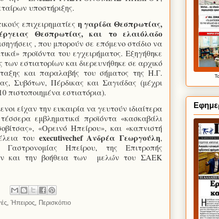
εταίρων υποστήριξης.
η γαρίδα Θεσπρωτίας,
ικούς επιχειρηματίες
έργειας Θεσπρωτίας, και το ελαιόλαδο
εισηγήσεις , που μπορούν σε επόμενο στάδιο να
τικά» προϊόντα του εγχειρήματος. Εξηγήθηκε
ς των εστιατορίων και διερευνήθηκε σε αρχικό
ταξης και παραλαβής του σήματος της Η.Γ.
Τ
ας, Συβότων, Πέρδικας και Σαγιάδας (μέχρι
10 πιστοποιημένα εστιατόρια).
Εφημερ
ενοι είχαν την ευκαιρία να γευτούν ιδιαίτερα
τέσσερα εμβληματικά προϊόντα «κασκαβάλι
οβίτσας», «Ορεινό Ηπείρου», και «καπνιστή
executivechef
Ανδρέα Γεωργούλη
έλεια του
,
 Γαστρονομίας Ηπείρου, της Επιτροπής
ων και την βοήθεια των
μελών του ΣΑΕΚ
γές
,
Ήπειρος
,
Περισκόπιο