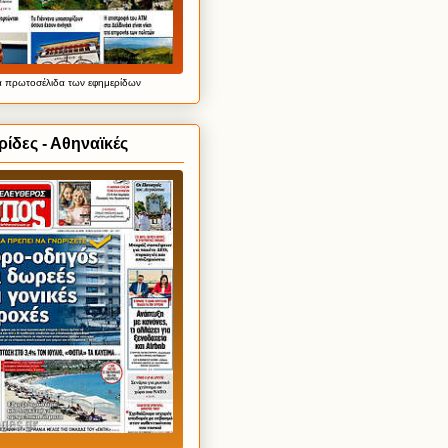
α
πρωτοσέλιδα
των εφημερίδων
ίδες - Αθηναϊκές