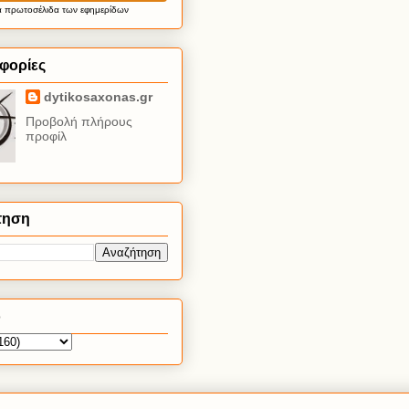
α
πρωτοσέλιδα
των εφημερίδων
φορίες
dytikosaxonas.gr
Προβολή πλήρους
προφίλ
τηση
ο