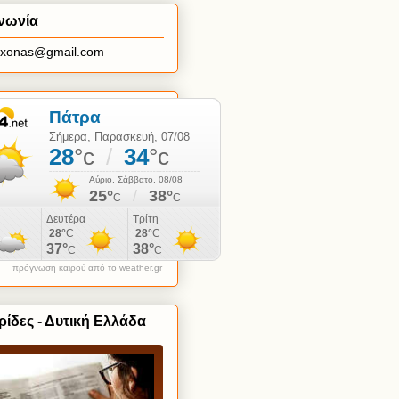
νωνία
axonas@gmail.com
πρόγνωση καιρού από το weather.gr
ίδες - Δυτική Ελλάδα