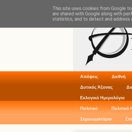
This site uses cookies from Google to 
are shared with Google along with per
statistics, and to detect and address 
Απόψεις
Διεθνή
Δυτικός Άξονας
Δυ
Εκλογικό Ημερολόγιο
Πολιτικό
Πολιτικό 
Σημειωματάριο
Σπ