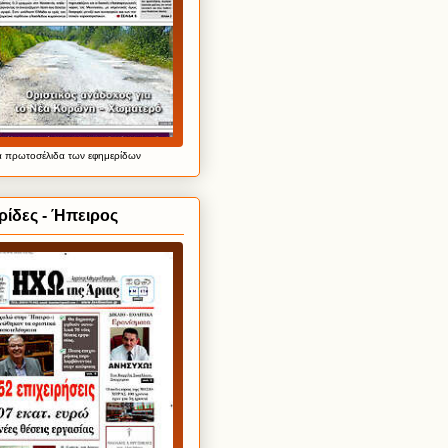
α
πρωτοσέλιδα
των εφημερίδων
ίδες - Ήπειρος