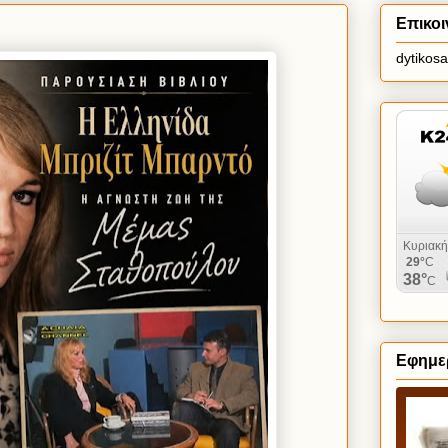
Επικοι
dytikos
Εφημερ