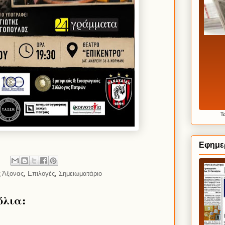
Τ
Εφημε
ς Άξονας
,
Επιλογές
,
Σημειωματάριο
όλια: