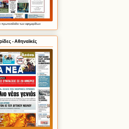
α
πρωτοσέλιδα
των εφημερίδων
ίδες - Αθηναϊκές