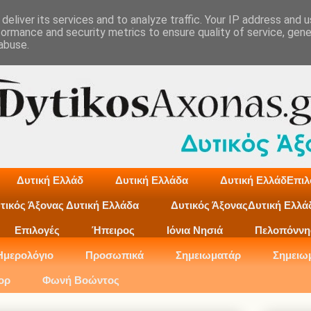
deliver its services and to analyze traffic. Your IP address and 
formance and security metrics to ensure quality of service, gen
abuse.
Δυτική Ελλάδ
Δυτική Ελλάδα
Δυτική ΕλλάδΕπιλ
τικός Άξονας Δυτική Ελλάδα
Δυτικός ΆξοναςΔυτική Ελλά
Επιλογές
Ήπειρος
Ιόνια Νησιά
Πελοπόννη
Ημερολόγιο
Προσωπικά
Σημειωματάρ
Σημειω
ορ
Φωνή Βοώντος