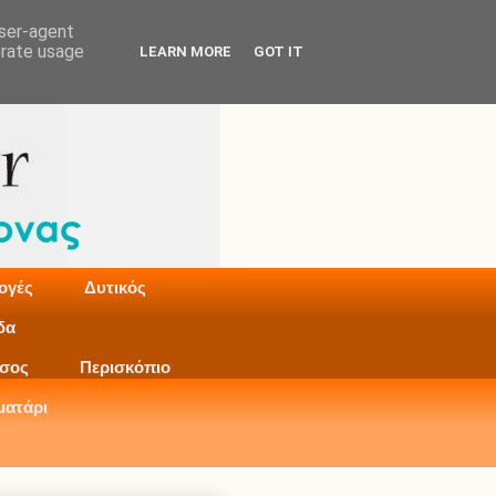
user-agent
erate usage
LEARN MORE
GOT IT
ογές
Δυτικός
δα
σος
Περισκόπιο
ματάρι