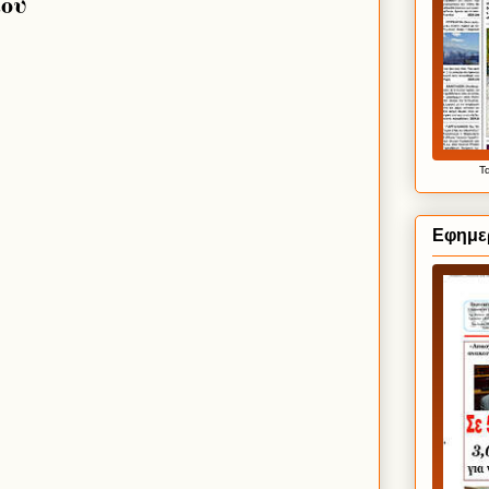
ίου
Τ
Εφημερ