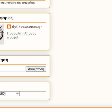
α
πρωτοσέλιδα
των εφημερίδων
φορίες
dytikosaxonas.gr
Προβολή πλήρους
προφίλ
τηση
ο