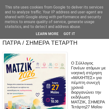
This site uses cookies from Google to deliver its services
and to analyze traffic. Your IP address and user-agent are
shared with Google along with performance and security
metrics to ensure quality of service, generate usage
statistics, and to detect and address abuse.
LEARN MORE
GOT IT
ΠΑΤΡΑ / ΣΗΜΕΡΑ ΤΕΤΑΡΤΗ
Ο Σύλλογος
Γονέων ατόμων με
νοητική στέρηση
«ΜΑΧΗΤΕΣ» για
πέμπτη συνεχή
χρονιά
διοργανώνει την
εκδήλωση
ΜΑΤΖΙΚ, ΣΗΜΕΡΑ
Τετάρτη27 Μαΐου