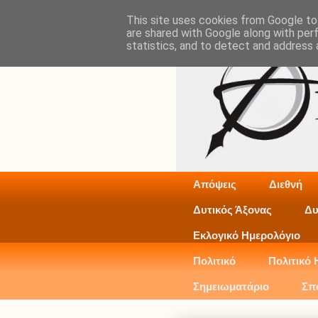
This site uses cookies from Google to 
are shared with Google along with per
statistics, and to detect and address 
Απόψεις
Διεθνή
Δυτικός Άξονας
Δυ
Εκλογικό Ημερολόγιο
Πολιτικό
Πολιτικό 
Σημειωματάριο
Σπ