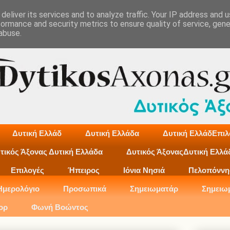
deliver its services and to analyze traffic. Your IP address and 
formance and security metrics to ensure quality of service, gen
abuse.
Δυτική Ελλάδ
Δυτική Ελλάδα
Δυτική ΕλλάδΕπιλ
τικός Άξονας Δυτική Ελλάδα
Δυτικός ΆξοναςΔυτική Ελλά
Επιλογές
Ήπειρος
Ιόνια Νησιά
Πελοπόννη
Ημερολόγιο
Προσωπικά
Σημειωματάρ
Σημειω
ορ
Φωνή Βοώντος