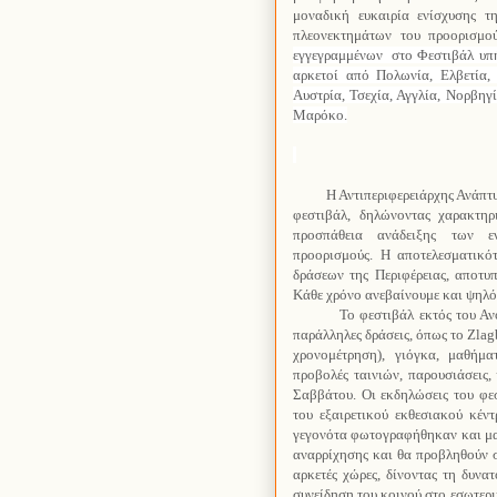
μοναδική ευκαιρία ενίσχυσης τ
πλεονεκτημάτων του προορισμο
εγγεγραμμένων
στο Φεστιβάλ υπ
αρκετοί από Πολωνία, Ελβετία, 
Αυστρία, Τσεχία, Αγγλία, Νορβηγί
Μαρόκο.
Η Αντιπεριφερειάρχης Ανάπτ
φεστιβάλ, δηλώνοντας χαρακτηρ
προσπάθεια ανάδειξης των ε
προορισμούς. Η αποτελεσματικό
δράσεων της Περιφέρειας, αποτυπ
Κάθε χρόνο ανεβαίνουμε και ψηλότ
Το φεστιβάλ εκτός του Α
παράλληλες δράσεις, όπως το Zla
χρονομέτρηση), γιόγκα, μαθήμα
προβολές ταινιών, παρουσιάσεις,
Σαββάτου. Οι εκδηλώσεις του
φε
του εξαιρετικού εκθεσιακού κέν
γεγονότα φωτογραφήθηκαν και μ
αναρρίχησης και θα προβληθούν 
αρκετές χώρες, δίνοντας τη δυν
συνείδηση του κοινού στο εσωτερι