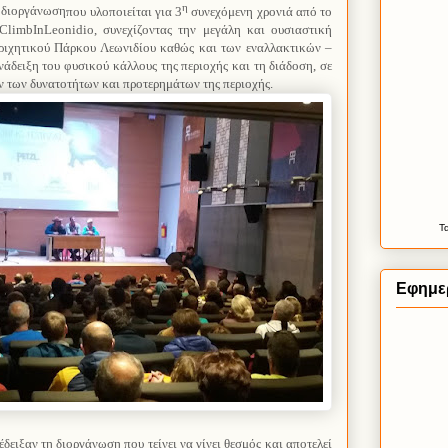
η
 διοργάνωση
που υλοποιείται για 3
συνεχόμενη χρονιά από το
ClimbInLeonidio
, συνεχίζοντας την μεγάλη και ουσιαστική
ριχητικού Πάρκου Λεωνιδίου καθώς και των εναλλακτικών –
νάδειξη του φυσικού κάλλους της περιοχής και τη διάδοση, σε
ν των δυνατοτήτων και προτερημάτων της περιοχής.
Τ
Εφημε
δειξαν τη διοργάνωση που τείνει να γίνει θεσμός και αποτελεί