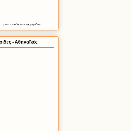
α
πρωτοσέλιδα
των εφημερίδων
ίδες - Αθηναϊκές