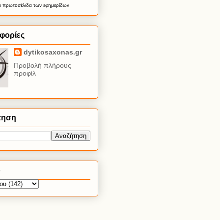
α
πρωτοσέλιδα
των εφημερίδων
φορίες
dytikosaxonas.gr
Προβολή πλήρους
προφίλ
τηση
ο