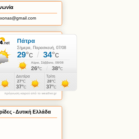
νωνία
axonas@gmail.com
πρόγνωση καιρού από το weather.gr
ίδες - Δυτική Ελλάδα