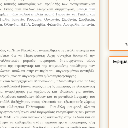
ης τοπικής οικονομίας και προβολής των ανταγωνιστικών
ύ. Εκτός των πολλών ελληνικών συμμετοχών, μ
εταξύ των
ήρξαν
πάρα πολλοί επισκέπτες από Γερμανία και Γαλλία και
Ιταλία, Ισπανία, Ρουμανία, Ουκρανία, Σλοβενία, Σλοβακία,
α, Ολλανδία, Η.Π.Α, Σουηδία, Φιλανδία, Αυστραλία, Ιαπωνία,
Τ
υξης κα Ντίνα Νικολάκου αναφέρθηκε στη μεγάλη επιτυχία του
ιστικά ότι «η Περιφερειακή Αρχή συνεχίζει δυναμικά την
ναλλακτικών μορφών τουρισμού, δημιουργώντας νέους
Εφημερ
τητα της στρατηγικής και της στοχευμένης προώθησης των
ώνεται απόλυτα στην επιτυχία του συγκεκριμένου φεστιβάλ.
ερα!», τόνισε συγκεκριμένα η Αντιπεριφερειάρχης.
νοικτού Αναρριχητικού Μαραθώνιου, πλαισιώθηκε από πολλές
gboardContest (διαγωνισμός αντοχής αιώρησης με ηλεκτρονική
τα αναρρίχησης για αρχάριους και ιδιαίτερα για παιδιά,
 κληρώσεις σπουδαίων δώρων και το μοναδικό liveparty του
στιβάλ
διεξήχθησαν στους κλειστούς και εξωτερικούς χώρους
τρου «Φάμπρικα Πολιτισμού».
Για άλλη μια φορά, όλα τα
αγνητοσκοπήθηκαν από κορυφαίους επαγγελματίες των μέσων
σε ΜΜΕ και μέσα κοινωνικής δικτύωσης στην Ελλάδα και σε
ατότητα να καθιερωθεί ακόμη περισσότερο ο προορισμός
στη
κό και το εξωτερικό,
διεκδικώντας επάξια το μερίδιό του στον