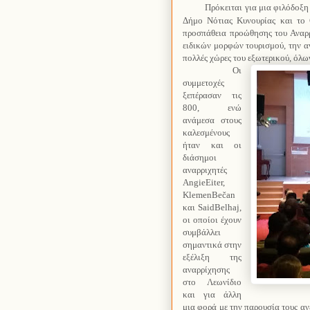
Πρόκειται για μ
ια φιλόδοξη
Δήμο Νότιας Κυνουρίας και το
προσπάθεια προώθησης του Αναρ
ειδικών μορφών τουρισμού,
την α
πολλές χώρες του εξωτερικού, όλω
Οι
συμμετοχές
ξεπέρασαν τις
800, ενώ
ανάμεσα στους
καλεσμένους
ήταν και οι
διάσημοι
αναρριχητές
AngieEiter,
KlemenBečan
και SaidBelhaj,
οι οποίοι έχουν
συμβάλλει
σημαντικά στην
εξέλιξη της
αναρρίχησης
στο Λεωνίδιο
και για άλλη
μια φορά με την παρουσία τους ανέ