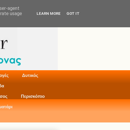
user-agent
erate usage
LEARN MORE
GOT IT
ογές
Δυτικός
δα
σος
Περισκόπιο
ματάρι