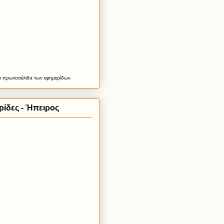
α
πρωτοσέλιδα
των εφημερίδων
ίδες - Ήπειρος