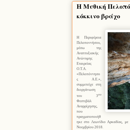
Η Μυθική Πελοπό
κόκκινο βράχο
Η Περιφέρεια
Πελοποννήσου,
μέσω της
Αναπτυξιακής
Ανώνυμης
Εταιρείας
Ο.Τ.Α.
«Πελοπόννησο
ς Α.Ε.»,
συμμετείχε στη
διοργάνωση
ου
του 3
Φεστιβάλ
Αναρρίχησης,
που
πραγματοποιήθ
ηκε στο Λεωνίδιο Αρκαδίας, με
Νοεμβρίου 2018.