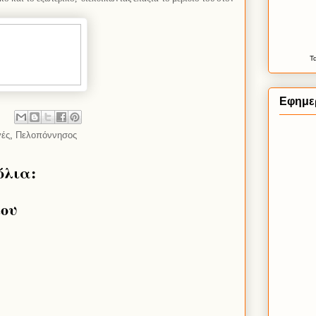
Τ
Εφημερ
γές
,
Πελοπόννησος
όλια:
ίου