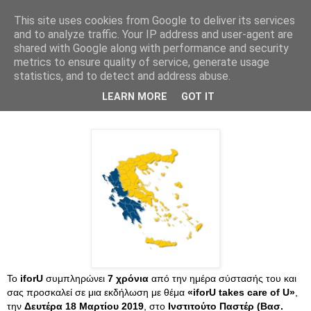
This site uses cookies from Google to deliver its services
and to analyze traffic. Your IP address and user-agent are
shared with Google along with performance and security
metrics to ensure quality of service, generate usage
statistics, and to detect and address abuse.
LEARN MORE
GOT IT
Το
iforU
συμπληρώνει
7 χρόνια
από την ημέρα σύστασής του και
σας προσκαλεί σε μια εκδήλωση με θέμα
«iforU takes care of U»
,
την
Δευτέρα 18 Μαρτίου 2019
, στο
Ινστιτούτο Παστέρ
(Βασ.