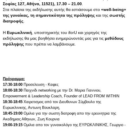
Σοφίας 127, Αθήνα, 11521), 17.30 – 21.00
.
Στα πλαίσια της εκδήλωσης αυτής θα εστιάσουμε στο
«well-being»
της γυναίκας, τη σημαντικότητα της πρόληψης
και της
σωστής
διατροφής
.
Η
Ευρωκλινική
, υποστηρικτής του iforU και χορηγός της
εκδήλωσης θα μας βοηθήσει ενημερώνοντάς μας για τις
μεθόδους
πρόληψης
που πρέπει να λαμβάνουμε.
Πρόγραμμα:
17:30-18:00
Προσελευση - Καφες
18:00-18:30
Παιχνιδι networking με την Dr. Μαρια Γιαννιου,
Empowerment & Leadership Coach, Founder of LEAD FROM WITHIN
18:30-18:45
Χαιρετισμος από τον Διευθυνων Σύμβουλο της
Ευρωκλινικης, Αντωνη Βουκλαρη,
18:45-19:00
Ομιλια για την σωστη διατροφη απο την ερευνητρια της
Ακαδημιας Αθηνων, Ζωη Κουρνια
19:00-19:15
Ομιλια απο τον γυναικολόγο της ΕΥΡΩΚΛΙΝΙΚΗΣ, Γεωργιο -