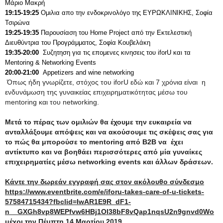
Μάριο Μακρή
19:15-19:25
Ομιλια απο την ενδoκρινολόγο της ΕΥΡΩΚΛΙΝΙΚΗΣ, Σοφία
Τσιρώνα
19:25-19:35
Παρουσίαση του Home Project από την Εκτελεστική
Διευθύντρια του Προγράμματος, Σοφία Κουβελάκη
19:35-20:00
Συζητηση για τις επομενες κινησεις του iforU και τα
Mentoring & Networking Events
20:00-21:00
Appetizers and wine networking
Όπως ήδη γνωρίζετε, στόχος του iforU εδώ και 7 χρόνια είναι η
ενδυνάμωση της γυναικείας επιχειρηματικότητας μέσω του
mentoring και του networking.
Μετά το πέρας των ομιλιών θα έχουμε την ευκαιρεία να
ανταλλάξουμε απόψεις και να ακούσουμε τις σκέψεις σας για
το πώς θα μπορούσε το mentoring από Β2Β να έχει
αντίκτυπο και να βοηθάει περισσότερες από μία γυναίκες
επιχειρηματίες μέσω networking events και άλλων δράσεων.
Κάντε την δωρεάν εγγραφή σας στον ακόλουθο σύνδεσμο
https://www.eventbrite.com/e/iforu-takes-care-of-u-tickets-
57584715434?fbclid=IwAR1E9R_dF1-
n__GXGh8vp8WEPfvw6HBj1Ol38bF8vQap1nqsU2n9gnvd0Wo
μέχρι την Πέμπτη 14 Μαρτίου 2019.