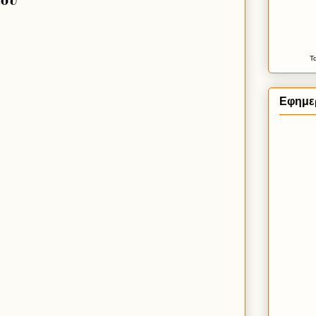
Τ
Εφημερ