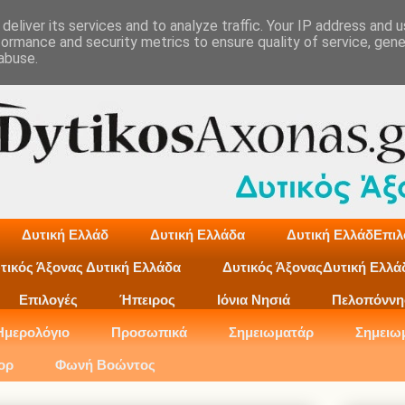
deliver its services and to analyze traffic. Your IP address and 
formance and security metrics to ensure quality of service, gen
abuse.
Δυτική Ελλάδ
Δυτική Ελλάδα
Δυτική ΕλλάδΕπιλ
τικός Άξονας Δυτική Ελλάδα
Δυτικός ΆξοναςΔυτική Ελλά
Επιλογές
Ήπειρος
Ιόνια Νησιά
Πελοπόννη
Ημερολόγιο
Προσωπικά
Σημειωματάρ
Σημειω
ορ
Φωνή Βοώντος