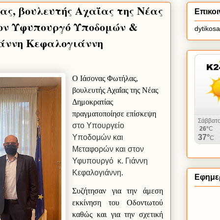
ας, βουλευτής Αχαΐας της Νέας
Επικοι
ον Υφυπουργό Υποδομών &
dytikos
ιάννη Κεφαλογιάννη
O Ιάσονας Φωτήλας,
βουλευτής Αχαΐας της Νέας
Δημοκρατίας
πραγματοποίησε επίσκεψη
στο Υπουργείο
Υποδομών και
Μεταφορών και στον
Υφυπουργό
κ. Γιάννη
Κεφαλογιάννη
.
Εφημερ
Συζήτησαν για την άμεση
εκκίνηση του Οδοντωτού
καθώς και για την σχετική