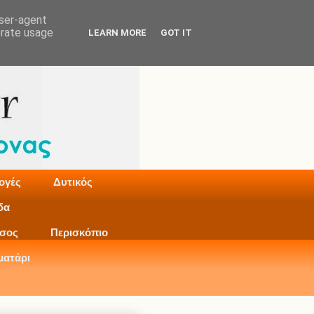
user-agent
erate usage
LEARN MORE
GOT IT
ογές
Δυτικός
δα
σος
Περισκόπιο
ματάρι