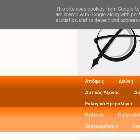
This site uses cookies from Google to 
are shared with Google along with per
statistics, and to detect and address 
Απόψεις
Διεθνή
Δυτικός Άξονας
Δυ
Εκλογικό Ημερολόγιο
Πολιτικό
Πολιτικό 
Σημειωματάριο
Σπ