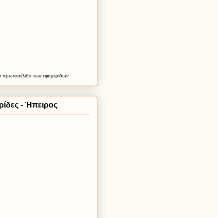
α
πρωτοσέλιδα
των εφημερίδων
ίδες - Ήπειρος