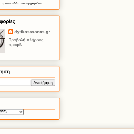
α
πρωτοσέλιδα
των εφημερίδων
φορίες
dytikosaxonas.gr
Προβολή πλήρους
προφίλ
τηση
ο