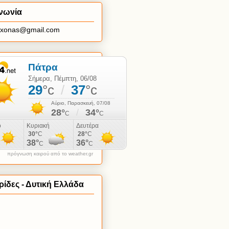
νωνία
axonas@gmail.com
πρόγνωση καιρού από το weather.gr
ίδες - Δυτική Ελλάδα