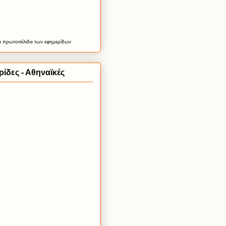
α
πρωτοσέλιδα
των εφημερίδων
ίδες - Αθηναϊκές