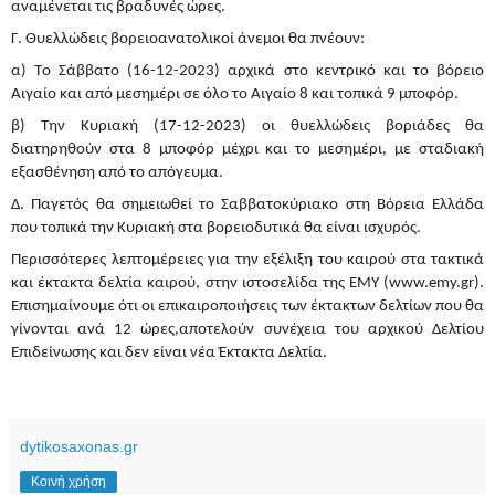
αναμένεται τις βραδυνές ώρες.
Γ. Θυελλώδεις βορειοανατολικοί άνεμοι θα πνέουν:
α) Tο Σάββατο (16-12-2023) αρχικά στο κεντρικό και το βόρειο
Αιγαίο και από μεσημέρι σε όλο το Αιγαίο 8 και τοπικά 9 μποφόρ.
β) Tην Κυριακή (17-12-2023) οι θυελλώδεις βοριάδες θα
διατηρηθούν στα 8 μποφόρ μέχρι και το μεσημέρι, με σταδιακή
εξασθένηση από το απόγευμα.
Δ. Παγετός θα σημειωθεί το Σαββατοκύριακο στη Βόρεια Ελλάδα
που τοπικά την Κυριακή στα βορειοδυτικά θα είναι ισχυρός.
Περισσότερες λεπτομέρειες για την εξέλιξη του καιρού στα τακτικά
και έκτακτα δελτία καιρού, στην ιστοσελίδα της ΕΜΥ (www.emy.gr).
Επισημαίνουμε ότι οι επικαιροποιήσεις των έκτακτων δελτίων που θα
γίνονται ανά 12 ώρες,αποτελούν συνέχεια του αρχικού Δελτίου
Επιδείνωσης και δεν είναι νέα Έκτακτα Δελτία.
dytikosaxonas.gr
Κοινή χρήση