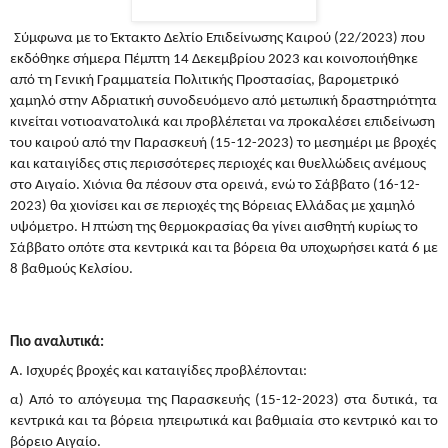
Σύμφωνα με το Έκτακτο Δελτίο Επιδείνωσης Καιρού (22/2023) που
εκδόθηκε σήμερα Πέμπτη 14 Δεκεμβρίου 2023 και κοινοποιήθηκε
από τη Γενική Γραμματεία Πολιτικής Προστασίας, βαρομετρικό
χαμηλό στην Αδριατική συνοδευόμενο από μετωπική δραστηριότητα
κινείται νοτιοανατολικά και προβλέπεται να προκαλέσει επιδείνωση
του καιρού από την Παρασκευή (15-12-2023) το μεσημέρι με βροχές
και καταιγίδες στις περισσότερες περιοχές και θυελλώδεις ανέμους
στο Αιγαίο. Χιόνια θα πέσουν στα ορεινά, ενώ το Σάββατο (16-12-
2023) θα χιονίσει και σε περιοχές της Βόρειας Ελλάδας με χαμηλό
υψόμετρο. Η πτώση της θερμοκρασίας θα γίνει αισθητή κυρίως το
Σάββατο οπότε στα κεντρικά και τα βόρεια θα υποχωρήσει κατά 6 με
8 βαθμούς Κελσίου.
Πιο αναλυτικά:
Α. Ισχυρές βροχές και καταιγίδες προβλέπονται:
α) Από το απόγευμα της Παρασκευής (15-12-2023) στα δυτικά, τα
κεντρικά και τα βόρεια ηπειρωτικά και βαθμιαία στο κεντρικό και το
βόρειο Αιγαίο.