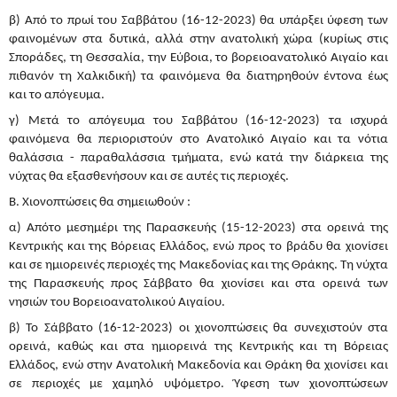
β) Από το πρωί του Σαββάτου (16-12-2023) θα υπάρξει ύφεση των
φαινομένων στα δυτικά, αλλά στην ανατολική χώρα (κυρίως στις
Σποράδες, τη Θεσσαλία, την Εύβοια, το βορειοανατολικό Αιγαίο και
πιθανόν τη Χαλκιδική) τα φαινόμενα θα διατηρηθούν έντονα έως
και το απόγευμα.
γ) Μετά το απόγευμα του Σαββάτου (16-12-2023) τα ισχυρά
φαινόμενα θα περιοριστούν στο Ανατολικό Αιγαίο και τα νότια
θαλάσσια - παραθαλάσσια τμήματα, ενώ κατά την διάρκεια της
νύχτας θα εξασθενήσουν και σε αυτές τις περιοχές.
Β. Χιονοπτώσεις θα σημειωθούν :
α) Aπότo μεσημέρι της Παρασκευής (15-12-2023) στα ορεινά της
Κεντρικής και της Βόρειας Ελλάδος, ενώ προς το βράδυ θα χιονίσει
και σε ημιορεινές περιοχές της Μακεδονίας και της Θράκης. Τη νύχτα
της Παρασκευής προς Σάββατο θα χιονίσει και στα ορεινά των
νησιών του Βορειοανατολικού Αιγαίου.
β) Το Σάββατο (16-12-2023) οι χιονοπτώσεις θα συνεχιστούν στα
ορεινά, καθώς και στα ημιορεινά της Κεντρικής και τη Βόρειας
Ελλάδος, ενώ στην Ανατολική Μακεδονία και Θράκη θα χιονίσει και
σε περιοχές με χαμηλό υψόμετρο. Ύφεση των χιονοπτώσεων