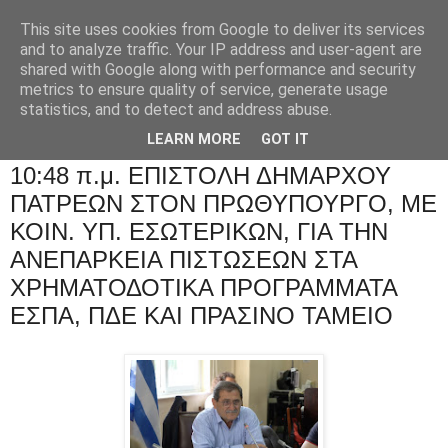
This site uses cookies from Google to deliver its services
and to analyze traffic. Your IP address and user-agent are
shared with Google along with performance and security
metrics to ensure quality of service, generate usage
statistics, and to detect and address abuse.
LEARN MORE
GOT IT
10:48 π.μ. ΕΠΙΣΤΟΛΗ ΔΗΜΑΡΧΟΥ
ΠΑΤΡΕΩΝ ΣΤΟΝ ΠΡΩΘΥΠΟΥΡΓΟ, ΜΕ
ΚΟΙΝ. ΥΠ. ΕΣΩΤΕΡΙΚΩΝ, ΓΙΑ ΤΗΝ
ΑΝΕΠΑΡΚΕΙΑ ΠΙΣΤΩΣΕΩΝ ΣΤΑ
ΧΡΗΜΑΤΟΔΟΤΙΚΑ ΠΡΟΓΡΑΜΜΑΤΑ
ΕΣΠΑ, ΠΔΕ ΚΑΙ ΠΡΑΣΙΝΟ ΤΑΜΕΙΟ