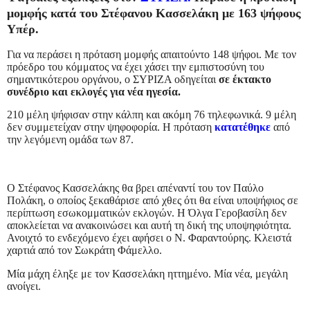
μομφής κατά του Στέφανου Κασσελάκη με 163 ψήφους
Υπέρ.
Για να περάσει η πρόταση μομφής απαιτούντο 148 ψήφοι. Με τον
πρόεδρο του κόμματος να έχει χάσει την εμπιστοσύνη του
σημαντικότερου οργάνου, ο ΣΥΡΙΖΑ οδηγείται
σε έκτακτο
συνέδριο και εκλογές για νέα ηγεσία.
210 μέλη ψήφισαν στην κάλπη και ακόμη 76 τηλεφωνικά. 9 μέλη
δεν συμμετείχαν στην ψηφοφορία. Η πρόταση
κατατέθηκε
από
την λεγόμενη ομάδα των 87.
Ο Στέφανος Κασσελάκης θα βρει απέναντί του τον Παύλο
Πολάκη, o οποίος ξεκαθάρισε από χθες ότι θα είναι υποψήφιος σε
περίπτωση εσωκομματικών εκλογών. Η Όλγα Γεροβασίλη δεν
αποκλείεται να ανακοινώσει και αυτή τη δική της υποψηφιότητα.
Ανοιχτό το ενδεχόμενο έχει αφήσει ο Ν. Φαραντούρης. Κλειστά
χαρτιά από τον Σωκράτη Φάμελλο.
Μία μάχη έληξε με τον Κασσελάκη ηττημένο. Μία νέα, μεγάλη
ανοίγει.