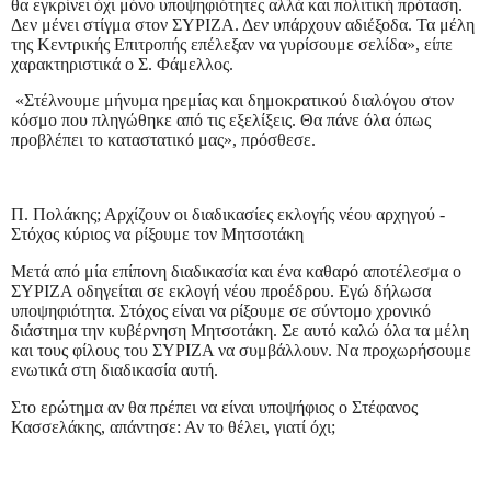
θα εγκρίνει όχι μόνο υποψηφιότητες αλλά και πολιτική πρόταση.
Δεν μένει στίγμα στον ΣΥΡΙΖΑ. Δεν υπάρχουν αδιέξοδα. Τα μέλη
της Κεντρικής Επιτροπής επέλεξαν να γυρίσουμε σελίδα», είπε
χαρακτηριστικά ο Σ. Φάμελλος.
«Στέλνουμε μήνυμα ηρεμίας και δημοκρατικού διαλόγου στον
κόσμο που πληγώθηκε από τις εξελίξεις. Θα πάνε όλα όπως
προβλέπει το καταστατικό μας», πρόσθεσε.
Π. Πολάκης; Αρχίζουν οι διαδικασίες εκλογής νέου αρχηγού -
Στόχος κύριος να ρίξουμε τον Μητσοτάκη
Μετά από μία επίπονη διαδικασία και ένα καθαρό αποτέλεσμα ο
ΣΥΡΙΖΑ οδηγείται σε εκλογή νέου προέδρου. Εγώ δήλωσα
υποψηφιότητα. Στόχος είναι να ρίξουμε σε σύντομο χρονικό
διάστημα την κυβέρνηση Μητσοτάκη. Σε αυτό καλώ όλα τα μέλη
και τους φίλους του ΣΥΡΙΖΑ να συμβάλλουν. Να προχωρήσουμε
ενωτικά στη διαδικασία αυτή.
Στο ερώτημα αν θα πρέπει να είναι υποψήφιος ο Στέφανος
Κασσελάκης, απάντησε: Αν το θέλει, γιατί όχι;