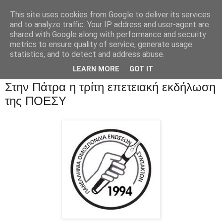
This site uses cookies from Google to deliver its services
and to analyze traffic. Your IP address and user-agent are
shared with Google along with performance and security
metrics to ensure quality of service, generate usage
statistics, and to detect and address abuse.
LEARN MORE
GOT IT
Στην Πάτρα η τρίτη επετειακή εκδήλωση
της ΠΟΕΣΥ