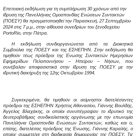
Επετειακή εκδήλωση για τη συμπλήρωση 30 χρόνων από την
ίδρυση της Πανελλήνιας Ομοσπονδίας Ενώσεων Συντακτών
(ΠΟΕΣΥ) θα πραγματοποιηθεί την Παρασκευή, 27 Σεπτεμβρίου
2024 στις 7 μ.μ., στην αίθουσα συνεδρίων του ξενοδοχείου
PortoRio
, στην Πάτρα.
Η εκδήλωση συνδιοργανώνεται από τα Διοικητικά
Συμβούλια της ΠΟΕΣΥ και της ΕΣΗ
E
ΠΗΝ. Στην εκδήλωση θα
τιμηθούν τέως πρόεδροι της Ένωσης Συντακτών Ημερησίων
Εφημερίδων Πελοποννήσου – Ηπείρου – Νήσων, που
συνέβαλαν αποφασιστικά στην ίδρυση της ΠΟΕΣΥ με την
ιδρυτική διακήρυξη της 12ης Οκτωβρίου 1994.
Συγκεκριμένα, θα τιμηθούν οι αείμνηστοι διατελέσαντες
πρόεδροι της ΕΣΗΕΠΗΝ Χρήστος Αθανασίου, Γιάννης Βουλδής,
Άγγελος Βλαχάκης, οι οποίοι συνυπέγραψαν το ιδρυτικό της
δευτεροβάθμιας συνδικαλιστικής οργάνωσης με την επωνυμία
Πανελλήνια Ομοσπονδία Ενώσεων Συντακτών, καθώς και ο,
επίσης, διατελέσας πρόεδρος της Ένωσης, Γιάννης Καραλής, ο
οποίος συμμετείχε στη διαδικασία δημιουργίας της ΠΟΕΣΥ. Τις