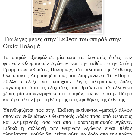
Για λίγες μέρες στην Έκθεση του σπιράλ στην
Οικία Παλαμά
Το σπιράλ εξασφάλισε μία από τις λιγοστές δάδες των
φετινών Ολυμπιακών Αγώνων και την εκθέτει στην Στέγη
Γραμμάτων «Κωστής Παλαμάς», στο πλαίσιο της Έκθεσης
Ολυμπιακής Λαμπαδηδρομίας που διοργανώνει. Το «Παρίσι
2024» επέλεξε να υπάρχουν λίγες ολυμπιακές δάδες
παγκόσμια. Από τις ελάχιστες που βρίσκονται σε ελληνικά
χέρια, μία παραχωρήθηκε στο σπιράλ, ταξίδεψε στην Πάτρα
και έχει πλέον βρει τη θέση της στις προθήκες της έκθεσης.
Υπενθυμίζεται πως στην Έκθεση εκτίθενται –μεταξύ άλλων
σπάνιων εκθεμάτων- Ολυμπιακές Δάδες τόσο από Θερινούς
και Χειμερινούς, όσο και από Παραολυμπιακούς Αγώνες.
Ειδικά η συλλογή των Θερινών Αγώνων είναι πλέον
πληρέστατη, καθώς δεν λείπει ούτε μία δάδα από την πρώτη