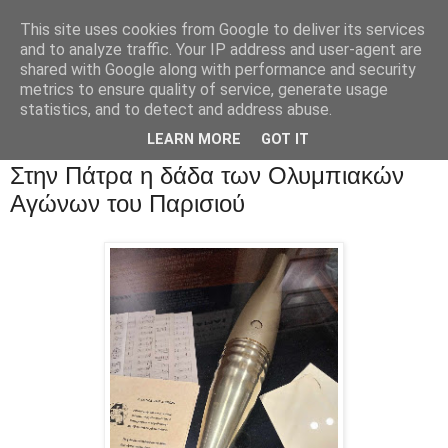
This site uses cookies from Google to deliver its services
and to analyze traffic. Your IP address and user-agent are
shared with Google along with performance and security
metrics to ensure quality of service, generate usage
statistics, and to detect and address abuse.
LEARN MORE
GOT IT
Στην Πάτρα η δάδα των Ολυμπιακών
Αγώνων του Παρισιού