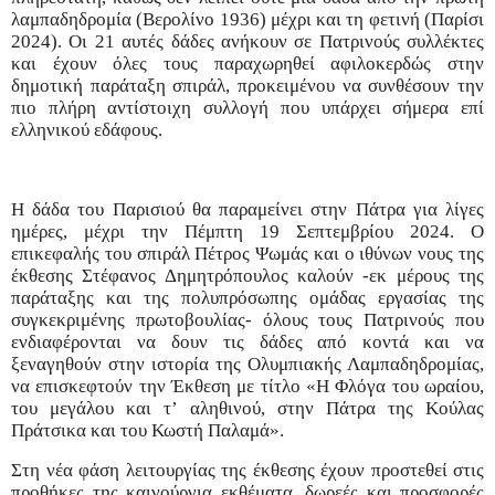
λαμπαδηδρομία (Βερολίνο 1936) μέχρι και τη φετινή (Παρίσι
2024). Οι 21 αυτές δάδες ανήκουν σε Πατρινούς συλλέκτες
και έχουν όλες τους παραχωρηθεί αφιλοκερδώς στην
δημοτική παράταξη σπιράλ, προκειμένου να συνθέσουν την
πιο πλήρη αντίστοιχη συλλογή που υπάρχει σήμερα επί
ελληνικού εδάφους.
Η δάδα του Παρισιού θα παραμείνει στην Πάτρα για λίγες
ημέρες, μέχρι την Πέμπτη 19 Σεπτεμβρίου 2024. Ο
επικεφαλής του σπιράλ Πέτρος Ψωμάς και ο ιθύνων νους της
έκθεσης Στέφανος Δημητρόπουλος καλούν -εκ μέρους της
παράταξης και της πολυπρόσωπης ομάδας εργασίας της
συγκεκριμένης πρωτοβουλίας- όλους τους Πατρινούς που
ενδιαφέρονται να δουν τις δάδες από κοντά και να
ξεναγηθούν στην ιστορία της Ολυμπιακής Λαμπαδηδρομίας,
να επισκεφτούν την Έκθεση με τίτλο «Η Φλόγα του ωραίου,
του μεγάλου και τ’ αληθινού, στην Πάτρα της Κούλας
Πράτσικα και του Κωστή Παλαμά».
Στη νέα φάση λειτουργίας της έκθεσης έχουν προστεθεί στις
προθήκες της καινούργια εκθέματα, δωρεές και προσφορές