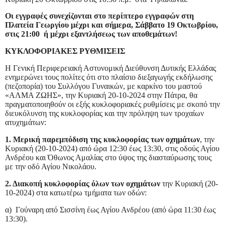
Οι εγγραφές συνεχίζονται στο περίπτερο εγγραφών στη
Πλατεία Γεωργίου μέχρι και σήμερα, Σάββατο 19 Οκτωβρίου,
στις 21:00 ή μέχρι εξαντλήσεως των αποθεμάτων!
ΚΥΚΛΟΦΟΡΙΑΚΕΣ ΡΥΘΜΙΣΕΙΣ
Η Γενική Περιφερειακή Αστυνομική Διεύθυνση Δυτικής Ελλάδας
ενημερώνει τους πολίτες ότι στο πλαίσιο διεξαγωγής εκδήλωσης
(πεζοπορία) του Συλλόγου Γυναικών, με καρκίνο του μαστού
«ΑΛΜΑ ΖΩΗΣ», την Κυριακή 20-10-2024 στην Πάτρα, θα
πραγματοποιηθούν οι εξής κυκλοφοριακές ρυθμίσεις με σκοπό την
διευκόλυνση της κυκλοφορίας και την πρόληψη των τροχαίων
ατυχημάτων:
1. Μερική παρεμπόδιση της κυκλοφορίας των οχημάτων
, την
Κυριακή (20-10-2024) από ώρα 12:30 έως 13:30, στις οδούς Αγίου
Ανδρέου και Όθωνος Αμαλίας στο ύψος της διασταύρωσης τους
με την οδό Αγίου Νικολάου.
2. Διακοπή κυκλοφορίας όλων των οχημάτων
την Κυριακή (20-
10-2024) στα κατωτέρω τμήματα των οδών:
α) Γούναρη από Σισσίνη έως Αγίου Ανδρέου (από ώρα 11:30 έως
13:30).