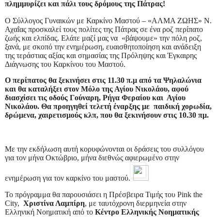
πλημμυρίζει και πάλι τους δρόμους της Πάτρας!
Ο Σύλλογος Γυναικών με Καρκίνο Μαστού – «ΑΛΜΑ ΖΩΗΣ» Ν.
Αχαΐας προσκαλεί τους πολίτες της Πάτρας σε ένα ροζ περίπατο
ζωής και ελπίδας. Ελάτε μαζί μας να «βάψουμε» την πόλη ροζ,
ξανά, με σκοπό την ενημέρωση, ευαισθητοποίηση και ανάδειξη
της τεράστιας αξίας και σημασίας της Πρόληψης και Έγκαιρης
Διάγνωσης του Καρκίνου του Μαστού.
Ο περίπατος θα ξεκινήσει στις 11.30 π.μ από τα Ψηλαλώνια
και θα καταλήξει στον Μόλο της Αγίου Νικολάου, αφού
διασχίσει τις οδούς Γούναρη, Ρήγα Φεραίου και Αγίου
Νικολάου. Θα προηγηθεί τελετή έναρξης με παιδική χορωδία,
δρώμενα, χαιρετισμούς κλπ, που θα ξεκινήσουν στις 10.30 πμ.
Με την εκδήλωση αυτή κορυφώνονται οι δράσεις του συλλόγου
για τον μήνα Οκτώβριο, μήνα διεθνώς αφιερωμένο στην
ενημέρωση για τον καρκίνο του μαστού.
Το πρόγραμμα θα παρουσιάσει η Πρέσβειρα Τιμής του Pink the
City,
Χριστίνα Λαμπίρη
, με ταυτόχρονη διερμηνεία στην
Ελληνική Νοηματική από το
Κέντρο Ελληνικής Νοηματικής