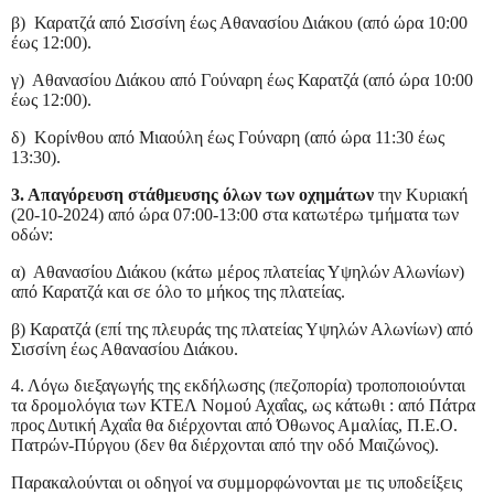
β) Καρατζά από Σισσίνη έως Αθανασίου Διάκου (από ώρα 10:00
έως 12:00).
γ) Αθανασίου Διάκου από Γούναρη έως Καρατζά (από ώρα 10:00
έως 12:00).
δ) Κορίνθου από Μιαούλη έως Γούναρη (από ώρα 11:30 έως
13:30).
3. Απαγόρευση στάθμευσης όλων των οχημάτων
την Κυριακή
(20-10-2024) από ώρα 07:00-13:00 στα κατωτέρω τμήματα των
οδών:
α) Αθανασίου Διάκου (κάτω μέρος πλατείας Υψηλών Αλωνίων)
από Καρατζά και σε όλο το μήκος της πλατείας.
β) Καρατζά (επί της πλευράς της πλατείας Υψηλών Αλωνίων) από
Σισσίνη έως Αθανασίου Διάκου.
4. Λόγω διεξαγωγής της εκδήλωσης (πεζοπορία) τροποποιούνται
τα δρομολόγια των ΚΤΕΛ Νομού Αχαΐας, ως κάτωθι : από Πάτρα
προς Δυτική Αχαΐα θα διέρχονται από Όθωνος Αμαλίας, Π.Ε.Ο.
Πατρών-Πύργου (δεν θα διέρχονται από την οδό Μαιζώνος).
Παρακαλούνται οι οδηγοί να συμμορφώνονται με τις υποδείξεις