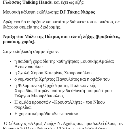
Γλώσσας Τalking Ηands
, και έχει ως εξής:
Μουσική κάλυψη εκδήλωσης:
DJ Τάκης Νιάρος
Δρώμενα θα υπάρξουν και κατά την διάρκεια του περιπάτου, σε
διάφορα σημεία της διαδρομής.
Άφιξη στο Μόλο της Πάτρας και τελετή λήξης (βραβεύσεις,
μουσική, χορός).
Στην εκδήλωση συμμετέχουν:
η παιδική χορωδία της καθηγήτριας μουσικής Αμαλίας
Αντωνοπούλου
η Σχολή Χορού Κατερίνας Σταυροπούλου
ο γυμναστής Χρήστος Παγουλάτος και η ομάδα του
η Φιλαρμονική Ορχήστρα της Πολυφωνικής
Χορωδίας Πατρών υπό την διεύθυνση του μαέστρου
Γιώργου Μπουρδόπουλου,
Η ομάδα κρουστών «ΚρουστΑλήτες» του Νίκου
Φορλίδα.
Η χορευτική ομάδα «Salsamentes»
Ο Σύλλογος «Αλμαζ Ζωής» Ν. Αχαΐας σας προσκαλεί όλους την
Κυριακή 20 Οκτωβρίου στις 10.30 π.μ. στα Ψηλαλώνια.