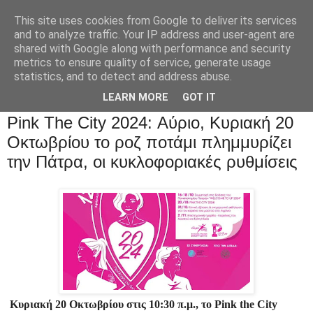
This site uses cookies from Google to deliver its services
and to analyze traffic. Your IP address and user-agent are
shared with Google along with performance and security
metrics to ensure quality of service, generate usage
statistics, and to detect and address abuse.
LEARN MORE
GOT IT
Pink The City 2024: Αύριο, Κυριακή 20
Οκτωβρίου το ροζ ποτάμι πλημμυρίζει
την Πάτρα, οι κυκλοφοριακές ρυθμίσεις
Κυριακή 20 Οκτωβρίου στις 10:30 π.μ., το Pink the City