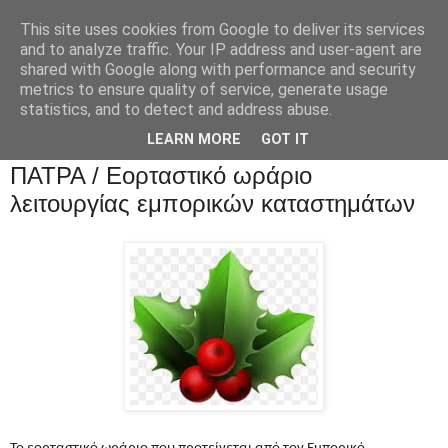
This site uses cookies from Google to deliver its services
and to analyze traffic. Your IP address and user-agent are
shared with Google along with performance and security
metrics to ensure quality of service, generate usage
statistics, and to detect and address abuse.
LEARN MORE
GOT IT
ΠΑΤΡΑ / Εορταστικό ωράριο
λειτουργίας εμπορικών καταστημάτων