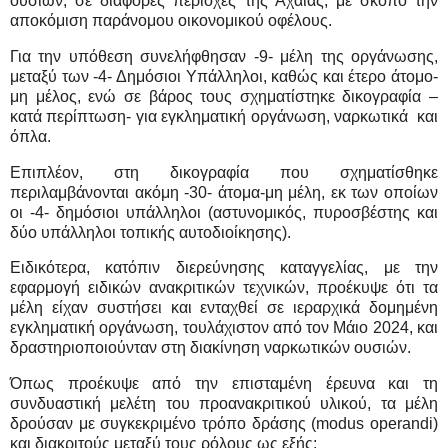
ουσιών, σε διάφορες περιοχές της Αχαΐας, με σκοπό την
αποκόμιση παράνομου οικονομικού οφέλους.
Για την υπόθεση συνελήφθησαν -9- μέλη της οργάνωσης,
μεταξύ των -4- Δημόσιοι Υπάλληλοι, καθώς και έτερο άτομο-
μη μέλος, ενώ σε βάρος τους σχηματίστηκε δικογραφία –
κατά περίπτωση- για εγκληματική οργάνωση, ναρκωτικά
και
όπλα.
Επιπλέον, στη δικογραφία που σχηματίσθηκε
περιλαμβάνονται ακόμη -30- άτομα-μη μέλη, εκ των οποίων
οι -4- δημόσιοι υπάλληλοι (αστυνομικός, πυροσβέστης και
δύο υπάλληλοι τοπικής αυτοδιοίκησης).
Ειδικότερα, κατόπιν διερεύνησης καταγγελίας, με την
εφαρμογή ειδικών ανακριτικών τεχνικών, προέκυψε ότι τα
μέλη είχαν συστήσει και ενταχθεί σε ιεραρχικά δομημένη
εγκληματική οργάνωση, τουλάχιστον από τον Μάιο 2024, και
δραστηριοποιούνταν στη διακίνηση ναρκωτικών ουσιών.
Όπως προέκυψε από την επισταμένη έρευνα και τη
συνδυαστική μελέτη του προανακριτικού υλικού, τα μέλη
δρούσαν με συγκεκριμένο τρόπο δράσης (
modus
operandi
)
και διακριτούς μεταξύ τους ρόλους ως εξής: