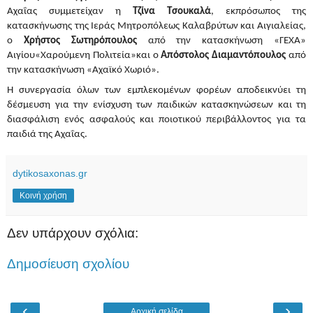
Αχαΐας συμμετείχαν η
Τζίνα Τσουκαλά
, εκπρόσωπος της
κατασκήνωσης της Ιεράς Μητροπόλεως Καλαβρύτων και Αιγιαλείας,
ο
Χρήστος Σωτηρόπουλος
από την κατασκήνωση «ΓΕΧΑ»
Αιγίου«Χαρούμενη Πολιτεία»και ο
Απόστολος Διαμαντόπουλος
από
την κατασκήνωση «Αχαϊκό Χωριό».
Η συνεργασία όλων των εμπλεκομένων φορέων αποδεικνύει τη
δέσμευση για την ενίσχυση των παιδικών κατασκηνώσεων και τη
διασφάλιση ενός ασφαλούς και ποιοτικού περιβάλλοντος για τα
παιδιά της Αχαΐας.
dytikosaxonas.gr
Κοινή χρήση
Δεν υπάρχουν σχόλια:
Δημοσίευση σχολίου
‹
›
Αρχική σελίδα