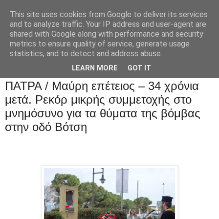
This site uses cookies from Google to deliver its services
and to analyze traffic. Your IP address and user-agent are
shared with Google along with performance and security
metrics to ensure quality of service, generate usage
statistics, and to detect and address abuse.
LEARN MORE
GOT IT
ΠΑΤΡΑ / Μαύρη επέτειος – 34 χρόνια
μετά. Ρεκόρ μικρής συμμετοχής στο
μνημόσυνο για τα θύματα της βόμβας
στην οδό Βότση