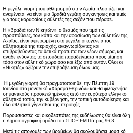
Η μεγάλη γιορτή του αθλητισμού στην Αχαΐα πλησιάζει και
αναμένεται να είναι μια βραδιά γεμάτη συγκινήσεις και τιμές
για τους κορυφαίους αθλητές της σεζόν που πέρασε.
Η «Βραδιά των Νικητών», ο θεσμός που τιμά τις
προσπάθειες, τον κόπο και την αφοσίωση των αθλητών της
Αχαΐας, είναι αφιερωμένη στη μεγάλη οικογένεια του
αθλητισμού της περιοχής, αναγνωρίζοντας και
επιβραβεύοντας τα θετικά πρότυπα των νέων σήμερα, και
αναδεικνύοντας τα σπουδαία παραδείγματα προς μίμηση
τόσο στον αθλητικό χώρο όσο και έξω από αυτόν. Όλοι οι
«Νικητές» αξίζουν την επιβράβευση όλων μας.
Η μεγάλη γιορτή θα πραγματοποιηθεί την Πέμπτη 19
Ιουνίου στο μοναδικό «Χάραμα Θερινόν» και θα φιλοξενήσει
σημαντικούς προσκεκλημένους από τον ευρύτερο ελληνικό
αθλητικό τοπίο, την κυβέρνηση, την τοπική αυτοδιοίκηση και
όλο αθλητικό γίγνεσθαι της περιοχής.
Παρουσιαστές και οικοδεσπότες της εκδήλωσης θα είναι όλη
η δημοσιογραφική ομάδα του ΣΠΟΡ FΜ Πάτρας 96,3.
Μετά τις απονομές των βραβείων θα ακολουθήσει μουσικό