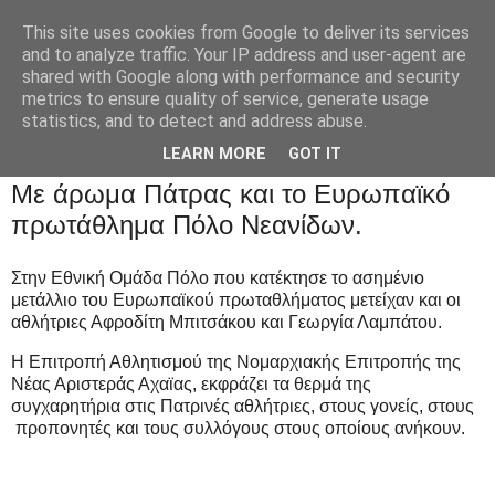
This site uses cookies from Google to deliver its services
and to analyze traffic. Your IP address and user-agent are
shared with Google along with performance and security
metrics to ensure quality of service, generate usage
statistics, and to detect and address abuse.
LEARN MORE
GOT IT
Με άρωμα Πάτρας και το Ευρωπαϊκό
πρωτάθλημα Πόλο Νεανίδων.
Στην Εθνική Ομάδα Πόλο που κατέκτησε το ασημένιο
μετάλλιο του Ευρωπαϊκού πρωταθλήματος μετείχαν και οι
αθλήτριες Αφροδίτη Μπιτσάκου και Γεωργία Λαμπάτου.
Η Επιτροπή Αθλητισμού της Νομαρχιακής Επιτροπής της
Νέας Αριστεράς Αχαϊας, εκφράζει τα θερμά της
συγχαρητήρια στις Πατρινές αθλήτριες, στους γονείς, στους
προπονητές και τους συλλόγους στους οποίους ανήκουν.