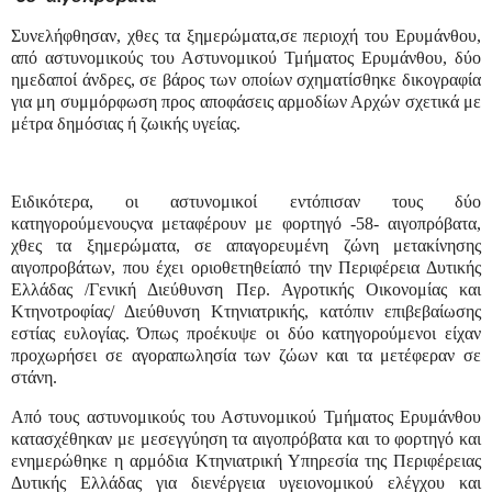
Συνελήφθησαν, χθες τα ξημερώματα,σε περιοχή του Ερυμάνθου,
από αστυνομικούς του Αστυνομικού Τμήματος Ερυμάνθου, δύο
ημεδαποί άνδρες, σε βάρος των οποίων σχηματίσθηκε δικογραφία
για μη συμμόρφωση προς αποφάσεις αρμοδίων Αρχών σχετικά με
μέτρα δημόσιας ή ζωικής υγείας.
Ειδικότερα, οι αστυνομικοί εντόπισαν τους δύο
κατηγορούμενουςνα μεταφέρουν με φορτηγό -58- αιγοπρόβατα,
χθες τα ξημερώματα, σε απαγορευμένη ζώνη μετακίνησης
αιγοπροβάτων, που έχει οριοθετηθείαπό την Περιφέρεια Δυτικής
Ελλάδας /Γενική Διεύθυνση Περ. Αγροτικής Οικονομίας και
Κτηνοτροφίας/ Διεύθυνση Κτηνιατρικής, κατόπιν επιβεβαίωσης
εστίας ευλογίας. Όπως προέκυψε οι δύο κατηγορούμενοι είχαν
προχωρήσει σε αγοραπωλησία των ζώων και τα μετέφεραν σε
στάνη.
Από τους αστυνομικούς του Αστυνομικού Τμήματος Ερυμάνθου
κατασχέθηκαν με μεσεγγύηση τα αιγοπρόβατα και το φορτηγό και
ενημερώθηκε η αρμόδια Κτηνιατρική Υπηρεσία της Περιφέρειας
Δυτικής Ελλάδας για διενέργεια υγειονομικού ελέγχου και