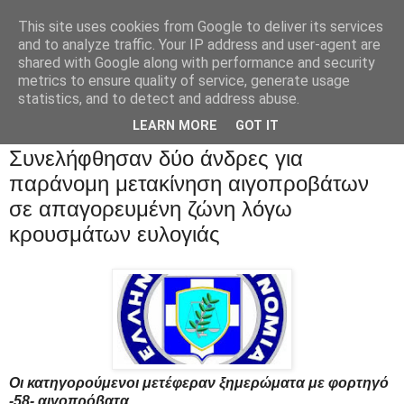
This site uses cookies from Google to deliver its services
and to analyze traffic. Your IP address and user-agent are
shared with Google along with performance and security
metrics to ensure quality of service, generate usage
statistics, and to detect and address abuse.
LEARN MORE
GOT IT
Συνελήφθησαν δύο άνδρες για
παράνομη μετακίνηση αιγοπροβάτων
σε απαγορευμένη ζώνη λόγω
κρουσμάτων ευλογιάς
Οι κατηγορούμενοι μετέφεραν ξημερώματα με φορτηγό
-58- αιγοπρόβατα