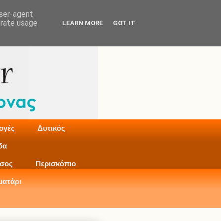
user-agent
erate usage
LEARN MORE
GOT IT
ογές
Δυτικός
δα
σος
Περισκόπιο
ματάρι