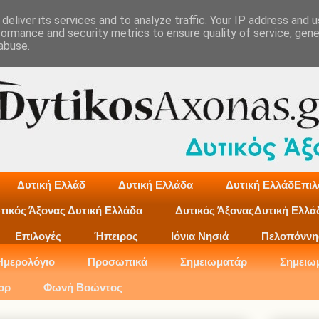
deliver its services and to analyze traffic. Your IP address and 
formance and security metrics to ensure quality of service, gen
abuse.
Δυτική Ελλάδ
Δυτική Ελλάδα
Δυτική ΕλλάδΕπιλ
τικός Άξονας Δυτική Ελλάδα
Δυτικός ΆξοναςΔυτική Ελλά
Επιλογές
Ήπειρος
Ιόνια Νησιά
Πελοπόννη
Ημερολόγιο
Προσωπικά
Σημειωματάρ
Σημειω
ορ
Φωνή Βοώντος