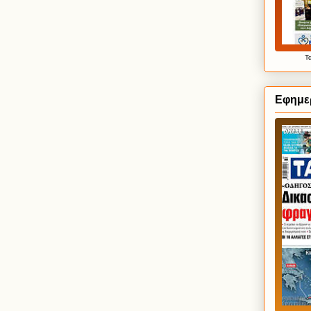
Τ
Εφημερ