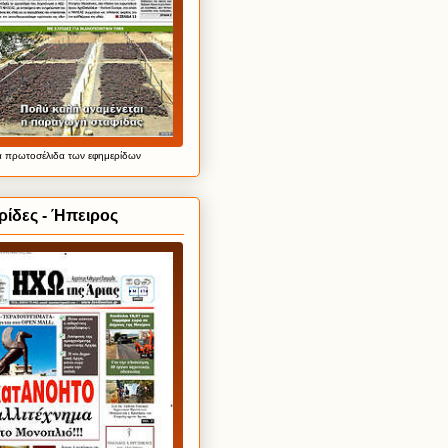
α
πρωτοσέλιδα
των εφημερίδων
ίδες - Ήπειρος