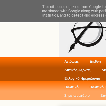
This site uses cookies from Google to 
are shared with Google along with per
statistics, and to detect and address 
Απόψεις
Διεθνή
Δυτικός Άξονας
Δυ
Εκλογικό Ημερολόγιο
Πολιτικό
Πολιτικό 
Σημειωματάριο
Σπ