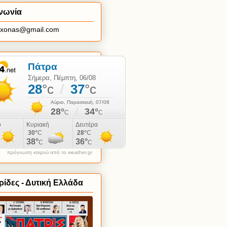
νωνία
axonas@gmail.com
πρόγνωση καιρού από το weather.gr
ίδες - Δυτική Ελλάδα