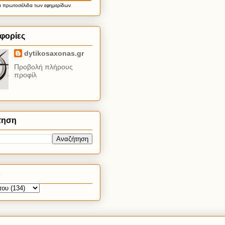
α
πρωτοσέλιδα
των εφημερίδων
φορίες
dytikosaxonas.gr
Προβολή πλήρους
προφίλ
τηση
ο