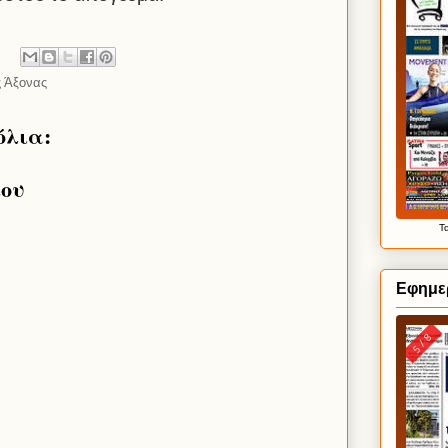
ς Άξονας
όλια:
ίου
Τ
Εφημε