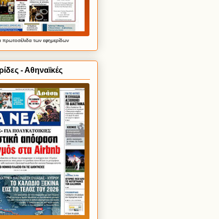
α
πρωτοσέλιδα
των εφημερίδων
ίδες - Αθηναϊκές