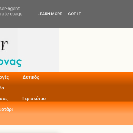
user-agent
erate usage
LEARN MORE
GOT IT
ογές
Δυτικός
δα
σος
Περισκόπιο
ματάρι