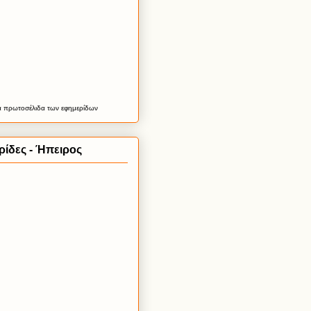
α
πρωτοσέλιδα
των εφημερίδων
ίδες - Ήπειρος