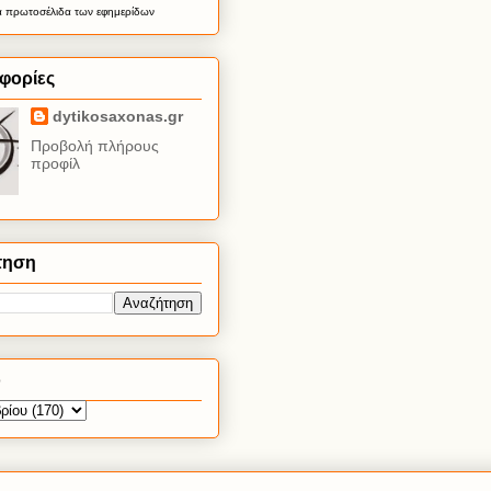
α
πρωτοσέλιδα
των εφημερίδων
φορίες
dytikosaxonas.gr
Προβολή πλήρους
προφίλ
τηση
ο