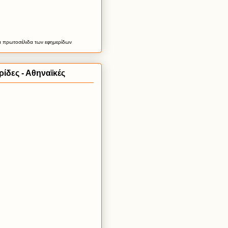
α
πρωτοσέλιδα
των εφημερίδων
ίδες - Αθηναϊκές