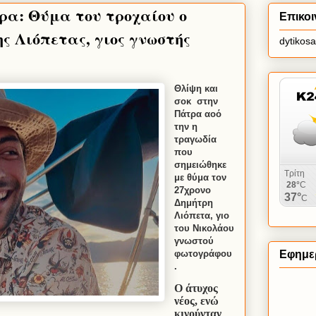
ρα: Θύμα του τροχαίου ο
Επικοι
ς Λιόπετας, γιος γνωστής
dytikos
Θλίψη και
σοκ
στην
Πάτρα αοό
την η
τραγωδία
που
σημειώθηκε
με θύμα τον
27χρονο
Δημήτρη
Λιόπετα, γιο
του Νικολάου
γνωστού
φωτογράφου
Εφημερ
.
Ο άτυχος
νέος, ενώ
κινούνταν