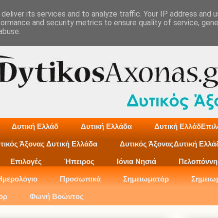
deliver its services and to analyze traffic. Your IP address and 
formance and security metrics to ensure quality of service, gen
abuse.
Δυτική Ελλάδ
Δυτική Ελλάδα
Δυτική ΕλλάδΕπιλ
τικός Άξονας Δυτική Ελλάδα
Δυτικός ΆξοναςΔυτική Ελλά
Επιλογές
Ήπειρος
Ιόνια Νησιά
Πελοπόννη
Ημερολόγιο
Προσωπικά
Σημειωματάρ
Σημειω
ορ
Φωνή Βοώντος