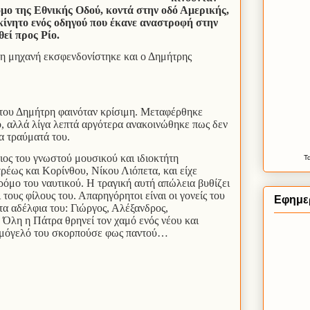
όμο της Εθνικής Οδού, κοντά στην οδό Αμερικής,
ίνητο ενός οδηγού που έκανε αναστροφή στην
θεί προς Ρίο.
η μηχανή εκσφενδονίστηκε και ο Δημήτρης
 του Δημήτρη φαινόταν κρίσιμη. Μεταφέρθηκε
, αλλά λίγα λεπτά αργότερα ανακοινώθηκε πως δεν
α τραύματά του.
ιος του γνωστού μουσικού και ιδιοκτήτη
Τ
έως και Κορίνθου, Νίκου Λιόπετα, και είχε
ρόμο του ναυτικού. Η τραγική αυτή απώλεια βυθίζει
 τους φίλους του. Απαρηγόρητοι είναι οι γονείς του
Εφημε
τα αδέλφια του: Γιώργος, Αλέξανδρος,
 Όλη η Πάτρα θρηνεί τον χαμό ενός νέου και
χαμόγελό του σκορπούσε φως παντού…