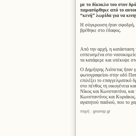
με το δίκυκλο του στον δρ
παρασύρθηκε από το αυτοκ
“κενή” λωρίδα για να κινη
Η σύγκρουση ήταν σφοδρή, 
βρέθηκε στο έδαφος.
Από την αρχή, η κατάσταση
εσπευσμένα στο νοσοκομείο
τα κατάφερε και υπέκυψε στ
Ο Δημήτρης Λιόπετας ήταν γ
φωτογραφείου στην οδό Πατρ
επιλέξει το επαγγελματικό δ
στο πένθος τη οικογένεια και
Νίκος και Κωνσταντίνα, και 
Κωνσταντίνος και Κυριάκος.
αγαπητού παιδιού, που το 
πηγή : gnomip.gr