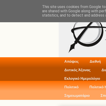
This site uses cookies from Google to 
are shared with Google along with per
statistics, and to detect and address 
Απόψεις
Διεθνή
Δυτικός Άξονας
Δυ
Εκλογικό Ημερολόγιο
Πολιτικό
Πολιτικό 
Σημειωματάριο
Σπ