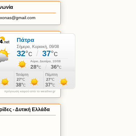
νωνία
axonas@gmail.com
πρόγνωση καιρού από το weather.gr
ίδες - Δυτική Ελλάδα