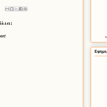
όλια:
ίου
Τ
Εφημερ