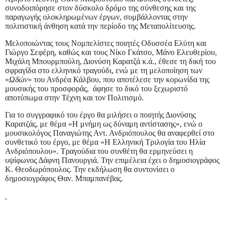
συνοδοιπόρησε στον δύσκολο δρόμο της σύνθεσης και της
παραγωγής ολοκληρωμένων έργων, συμβάλλοντας στην
πολιτιστική άνθηση κατά την περίοδο της Μεταπολίτευσης.
Μελοποιώντας τους Νομπελίστες ποιητές Οδυσσέα Ελύτη και
Γιώργο Σεφέρη, καθώς και τους Νίκο Γκάτσο, Μάνο Ελευθερίου,
Μιχάλη Μπουρμπούλη, Διονύση Καρατζά κ.ά., έθεσε τη δική του
σφραγίδα στο ελληνικό τραγούδι, ενώ με τη μελοποίηση των
«
Ωδών
» του Ανδρέα Κάλβου, που αποτέλεσε την κορωνίδα της
μουσικής του προσφοράς, άφησε το δικό του ξεχωριστό
αποτύπωμα στην Τέχνη και τον Πολιτισμό.
Για το συγγραφικό του έργο θα μιλήσει ο ποιητής Διονύσης
Καρατζάς, με θέμα «Η μνήμη ως δύναμη αντίστασης», ενώ ο
μουσικολόγος Παναγιώτης Αντ. Ανδριόπουλος θα αναφερθεί στο
συνθετικό του έργο, με θέμα «Η Ελληνική Τριλογία του Ηλία
Ανδριόπουλου». Τραγούδια του συνθέτη θα ερμηνεύσει η
υψίφωνος Δάφνη Πανουργιά. Την επιμέλεια έχει ο δημοσιογράφος
Κ. Θεοδωρόπουλος. Την εκδήλωση θα συντονίσει ο
δημοσιογράφος Θαν. Μπαμπανέβας.