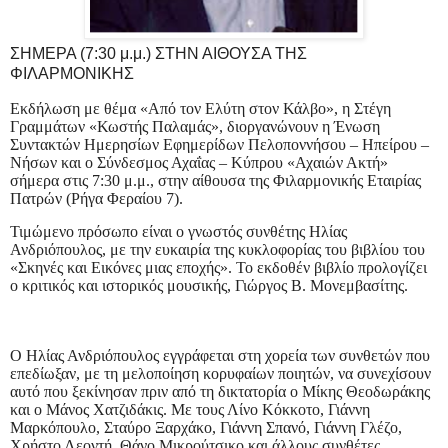
ΣΗΜΕΡΑ (7:30 μ.μ.) ΣΤΗΝ ΑΙΘΟΥΣΑ ΤΗΣ
ΦΙΛΑΡΜΟΝΙΚΗΣ
Εκδήλωση με θέμα «Από τον Ελύτη στον Κάλβο», η Στέγη
Γραμμάτων «Κωστής Παλαμάς», διοργανώνουν η Ένωση
Συντακτών Ημερησίων Εφημερίδων Πελοποννήσου – Ηπείρου –
Νήσων και ο Σύνδεσμος Αχαΐας – Κύπρου «Αχαιών Ακτή»
σήμερα στις 7:30 μ.μ., στην αίθουσα της Φιλαρμονικής Εταιρίας
Πατρών (Ρήγα Φεραίου 7).
Τιμώμενο πρόσωπο είναι ο γνωστός συνθέτης Ηλίας
Ανδριόπουλος, με την ευκαιρία της κυκλοφορίας του βιβλίου του
«Σκηνές και Εικόνες μιας εποχής». Το εκδοθέν βιβλίο προλογίζει
ο κριτικός και ιστορικός μουσικής, Γιώργος Β. Μονεμβασίτης.
Ο Ηλίας Ανδριόπουλος εγγράφεται στη χορεία των συνθετών που
επεδίωξαν, με τη μελοποίηση κορυφαίων ποιητών, να συνεχίσουν
αυτό που ξεκίνησαν πριν από τη δικτατορία ο Μίκης Θεοδωράκης
και ο Μάνος Χατζιδάκις. Με τους Λίνο Κόκκοτο, Γιάννη
Μαρκόπουλο, Σταύρο Ξαρχάκο, Γιάννη Σπανό, Γιάννη Γλέζο,
Χρήστο Λεοντή, Θάνο Μικρούτσικο και άλλους συνθέτες,