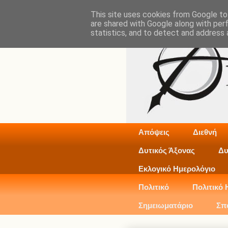
This site uses cookies from Google to 
are shared with Google along with per
statistics, and to detect and address 
Απόψεις
Διεθνή
Δυτικός Άξονας
Δυ
Εκλογικό Ημερολόγιο
Πολιτικό
Πολιτικό 
Σημειωματάριο
Σπ