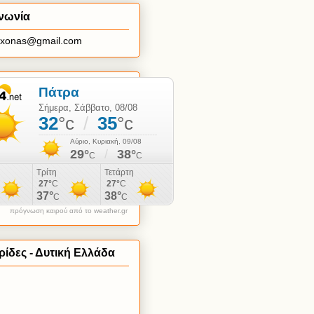
νωνία
axonas@gmail.com
πρόγνωση καιρού από το weather.gr
ίδες - Δυτική Ελλάδα