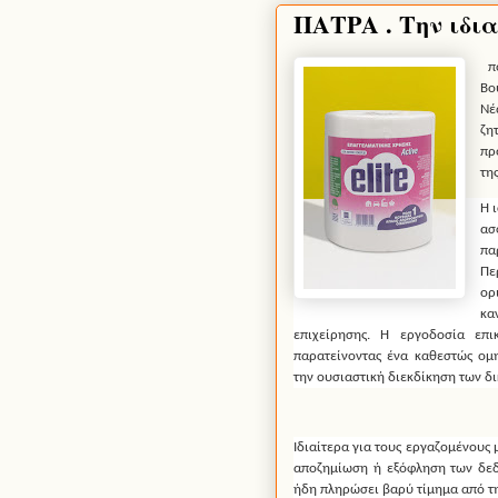
ΠΑΤΡΑ . Την ιδια
πο
Βο
Νέ
ζη
πρ
τη
Η 
ασ
πα
Πε
ορ
κα
επιχείρησης. Η εργοδοσία επι
παρατείνοντας ένα καθεστώς ομ
την ουσιαστική διεκδίκηση των δ
Ιδιαίτερα για τους εργαζομένους 
αποζημίωση ή εξόφληση των δεδ
ήδη πληρώσει βαρύ τίμημα από τη