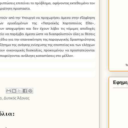
ριπτώσεις επιτείνει το πρόβλημα, αφήνοντας εκτεθειμένο τον
αραίτητη προστασία.
ζητούν από την Υπουργό να προχωρήσει άμεσα στην εξόφληση
 εργαζομένων της «Πατραϊκής Χαρτοποιίας Elite»,
ν αποχωρήσει και δεν έχουν λάβει τις νόμιμες αποδοχές
είο να παρέμβει άμεσα ώστε να διασφαλιστούν όλες οι θέσεις
χέδιο για την επανεκκίνηση της παραγωγικής δραστηριότητας
ο ζήτημα της ανάγκης ενίσχυσης της εποπτείας και των ελέγχων
ουν οικονομικές δυσκολίες, προκειμένου να προστατεύονται
αποφεύγονται ανάλογες καταστάσεις στο μέλλον.
Τ
Εφημε
α
,
Δυτικός Άξονας
όλια: