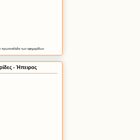
α
πρωτοσέλιδα
των εφημερίδων
ίδες - Ήπειρος