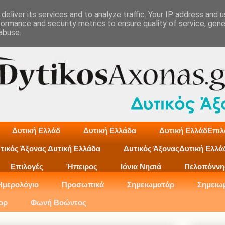
deliver its services and to analyze traffic. Your IP address and 
formance and security metrics to ensure quality of service, gen
abuse.
Δυτική Ελλάδ
Δυτική Ελλάδα
Δυτική ΕλλάδΕπιλ
τικός Άξονας Δυτική Ελλάδα
Δυτικός ΆξοναςΔυτική Ελλά
Επιλογές
Ήπειρος
Ιόνια Νησιά
Πελοπόννη
Ημερολόγιο
Προσωπικά
Σημειωματάρ
Σημειω
ορ
Φωνή Βοώντος