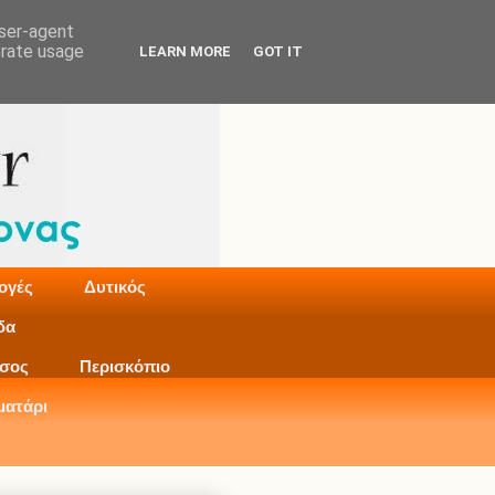
user-agent
erate usage
LEARN MORE
GOT IT
ογές
Δυτικός
δα
σος
Περισκόπιο
ματάρι