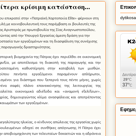
ίτερα κρίσιμη κατάσταση...
Επικοι
dytikos
υ επικρατεί στην «Πατραϊκή Χαρτοποιία Elite» φέρνουν στη
υλή με κοινοβουλευτική τους παρέμβαση οι βουλευτές της
ας Αριστεράς με πρωτοβουλία της Σίας Αναγνωστοπούλου,
τώντας από την Υπουργό Εργασίας άμεση δράση για την
οστασία των εργαζομένων και τη διασφάλιση της συνέχισης
ς παραγωγικής δραστηριότητας.
ιστορική βιομηχανία της Πάτρας έχει περιέλθει σε οικονομική
φυξία, με αποτέλεσμα τη διακοπή της παραγωγής και την
ρατεταμένη καθυστέρηση στην καταβολή των μισθών.
ρίπου πενήντα εργαζόμενοι παραμένουν απλήρωτοι,
ισμένοι για διάστημα που ξεπερνά τους πέντε μήνες, χωρίς
νένα σαφές πλάνο επανεκκίνησης της λειτουργίας της
καλείται οικονομικά αδιέξοδα και «αναμονή εξελίξεων»,
ηρίας, δημιουργώντας κλίμα ανασφάλειας και αποτρέποντας
ικαιωμάτων των εργαζομένων.
Εφημερ
μεγαλύτερης ηλικίας, ο κίνδυνος απώλειας της εργασίας χωρίς
ουλευμένων οδηγεί σε συνθήκες απόγνωσης. Η Πάτρα έχει
ν αποβιομηχάνιση των τελευταίων δεκαετιών και η αδράνεια