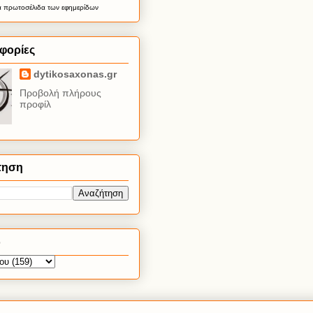
α
πρωτοσέλιδα
των εφημερίδων
φορίες
dytikosaxonas.gr
Προβολή πλήρους
προφίλ
τηση
ο