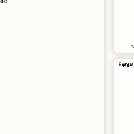
ίου
Τ
Εφημερ