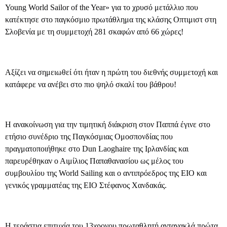
Young World Sailor of the Year» για το χρυσό μετάλλιο που
κατέκτησε στο παγκόσμιο πρωτάθλημα της κλάσης Οπτιμιστ στη
Σλοβενία με τη συμμετοχή 281 σκαφών από 66 χώρες!
Αξίζει να σημειωθεί ότι ήταν η πρώτη του διεθνής συμμετοχή και
κατάφερε να ανέβει στο πιο ψηλό σκαλί του βάθρου!
Η ανακοίνωση για την τιμητική διάκριση στον Παππά έγινε στο
ετήσιο συνέδριο της Παγκόσμιας Ομοσπονδίας που
πραγματοποιήθηκε στο Dun Laoghaire της Ιρλανδίας και
παρευρέθηκαν ο Αιμίλιος Παπαθανασίου ως μέλος του
συμβουλίου της World Sailing και ο αντιπρόεδρος της ΕΙΟ και
γενικός γραμματέας της ΕΙΟ Στέφανος Χανδακάς.
Η τεράστια επιτυχία του 13χρονου πρωταθλητή αντανακλά πρώτα