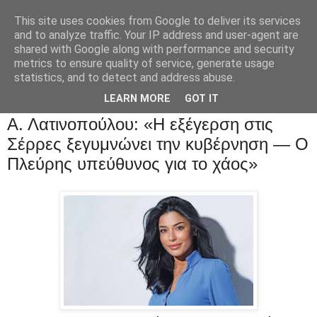
This site uses cookies from Google to deliver its services
and to analyze traffic. Your IP address and user-agent are
shared with Google along with performance and security
metrics to ensure quality of service, generate usage
statistics, and to detect and address abuse.
LEARN MORE
GOT IT
Α. Λατινοπούλου: «Η εξέγερση στις
Σέρρες ξεγυμνώνει την κυβέρνηση — Ο
Πλεύρης υπεύθυνος για το χάος»