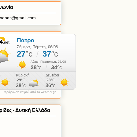
νωνία
axonas@gmail.com
πρόγνωση καιρού από το weather.gr
ίδες - Δυτική Ελλάδα