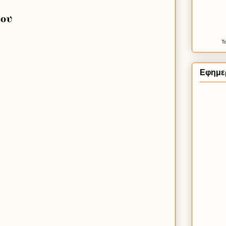
ίου
Τ
Εφημερ