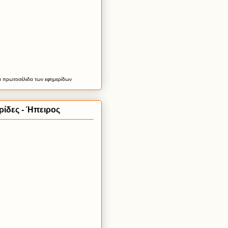
α
πρωτοσέλιδα
των εφημερίδων
ίδες - Ήπειρος