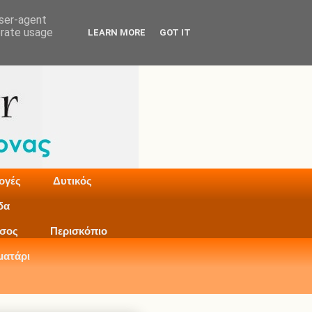
user-agent
erate usage
LEARN MORE
GOT IT
ογές
Δυτικός
δα
σος
Περισκόπιο
ματάρι