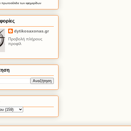
α
πρωτοσέλιδα
των εφημερίδων
φορίες
dytikosaxonas.gr
Προβολή πλήρους
προφίλ
τηση
ο