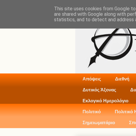
This site uses cookies from Google to 
are shared with Google along with per
statistics, and to detect and address 
Απόψεις
Διεθνή
Δυτικός Άξονας
Δυ
Εκλογικό Ημερολόγιο
Πολιτικό
Πολιτικό 
Σημειωματάριο
Σπ