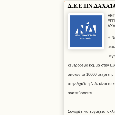
Δ.Ε.Ε.ΠΝ.ΔΑΧΑΪΑ
ΞΕΠ
ΕΓΓ
ΑΧΑ
Η Νέ
μέτω
μεγ
κεντροδεξιό κόμμα στην Ευ
οποίων τα 10000 μέχρι τη
στην Αχαΐα η Ν.Δ. είναι το
αναπτύσσεται.
Συνεχίζει να εργάζεται σκ