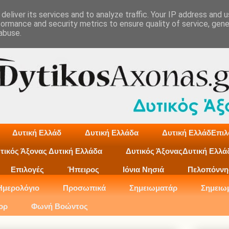
deliver its services and to analyze traffic. Your IP address and 
formance and security metrics to ensure quality of service, gen
abuse.
Δυτική Ελλάδ
Δυτική Ελλάδα
Δυτική ΕλλάδΕπιλ
τικός Άξονας Δυτική Ελλάδα
Δυτικός ΆξοναςΔυτική Ελλά
Επιλογές
Ήπειρος
Ιόνια Νησιά
Πελοπόννη
Ημερολόγιο
Προσωπικά
Σημειωματάρ
Σημειω
ορ
Φωνή Βοώντος