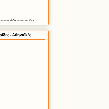
α
πρωτοσέλιδα
των εφημερίδων
ίδες - Αθηναϊκές