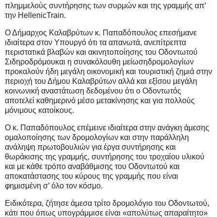
πλημμελούς συντήρησης των συρμών και της γραμμής απ’
την
HellenicTrain
.
Ο Δήμαρχος Καλαβρύτων κ. Παπαδόπουλος επεσήμανε
ιδιαίτερα στον Υπουργό ότι τα απανωτά, ανεπίτρεπτα
περιστατικά βλαβών και ακινητοποίησης του Οδοντωτού
Σιδηροδρόμουκαι η συνακόλουθη μείωσηδρομολογίων
προκαλούν ήδη μεγάλη οικονομική και τουριστική ζημιά στην
περιοχή του Δήμου Καλαβρύτων αλλά και εξίσου μεγάλη
κοινωνική αναστάτωση δεδομένου ότι ο Οδοντωτός
αποτελεί καθημερινό μέσο μετακίνησης και για πολλούς
μόνιμους κατοίκους.
Ο κ. Παπαδόπουλος επέμεινε ιδιαίτερα στην ανάγκη άμεσης
ομαλοποίησης των δρομολογίων και στην παράλληλη
ανάληψη πρωτοβουλιών για έργα συντήρησης και
θωράκισης της γραμμής, συντήρησης του τροχαίου υλικού
και με κάθε τρόπο αναβάθμισης του Οδοντωτού και
αποκατάστασης του κύρους της γραμμής που είναι
φημισμένη σ’ όλο τον κόσμο.
Ειδικότερα, ζήτησε άμεσα τρίτο δρομολόγιο του Οδοντωτού,
κάτι που όπως υπογράμμισε είναι «απολύτως απαραίτητο»