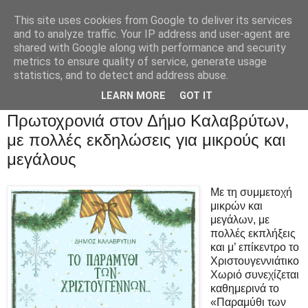
This site uses cookies from Google to deliver its services
and to analyze traffic. Your IP address and user-agent are
shared with Google along with performance and security
metrics to ensure quality of service, generate usage
statistics, and to detect and address abuse.
LEARN MORE
GOT IT
Πρωτοχρονιά στον Δήμο Καλαβρύτων,
με πολλές εκδηλώσεις για μικρούς και
μεγάλους
Με τη συμμετοχή
μικρών και
μεγάλων, με
πολλές εκπλήξεις
και μ’ επίκεντρο το
Χριστουγεννιάτικο
Χωριό συνεχίζεται
καθημερινά το
«Παραμύθι των