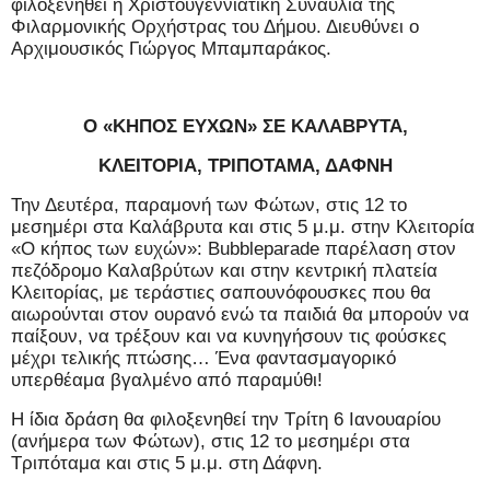
φιλοξενηθεί η Χριστουγεννιάτικη Συναυλία της
Φιλαρμονικής Ορχήστρας του Δήμου. Διευθύνει ο
Αρχιμουσικός Γιώργος Μπαμπαράκος.
Ο «ΚΗΠΟΣ ΕΥΧΩΝ» ΣΕ ΚΑΛΑΒΡΥΤΑ,
ΚΛΕΙΤΟΡΙΑ, ΤΡΙΠΟΤΑΜΑ, ΔΑΦΝΗ
Την Δευτέρα, παραμονή των Φώτων, στις 12 το
μεσημέρι στα Καλάβρυτα και στις 5 μ.μ. στην Κλειτορία
«Ο κήπος των ευχών»:
B
ubbleparade παρέλαση στον
πεζόδρομο Καλαβρύτων και στην κεντρική πλατεία
Κλειτορίας, με τεράστιες σαπουνόφουσκες που θα
αιωρούνται στον ουρανό ενώ τα παιδιά θα μπορούν να
παίξουν, να τρέξουν και να κυνηγήσουν τις φούσκες
μέχρι τελικής πτώσης… Ένα φαντασμαγορικό
υπερθέαμα βγαλμένο από παραμύθι!
Η ίδια δράση θα φιλοξενηθεί την Τρίτη 6 Ιανουαρίου
(ανήμερα των Φώτων), στις 12 το μεσημέρι στα
Τριπόταμα και στις 5 μ.μ. στη Δάφνη.