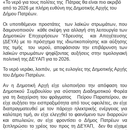
«Το νερό για τους πολίτες της
Πάτρας θα είναι πιο ακριβό
από το 2026 με πλήρη ευθύνη της Δημοτικής Αρχής του
Δήμου Πατρέων.
Οι υποτιθέμενοι προστάτες
των λαϊκών στρωμάτων, που
δαιμονοποιούν
κάθε σκέψη για αλλαγή στη λειτουργία των
Δημοτικών Επιχειρήσεων Ύδρευσης
και Αποχέτευσης
(ΔΕΥΑ) με το πρόσχημα της ιδιωτικοποίησης και αύξησης
της τιμής
του νερού, αποφάσισαν την επιβάρυνση των
λαϊκών στρωμάτων ψηφίζοντας αυξήσεις στην τιμολογιακή
πολιτική της ΔΕΥΑΠ για το 2026.
Το νερό νεράκι, λοιπόν,
με τις ευλογίες της Δημοτικής Αρχής
του Δήμου Πατρέων.
Αν η Δημοτική Αρχή είχε υλοποιήσει την απόφαση του
Δημοτικού Συμβουλίου για σύσταση Διαδημοτικού Φορέα
για τη διαχείριση του φράγματος
Πείρου Παραπείρου, αν
είχε αυξήσει την εισπραξιμότητα από τους οφειλέτες, αν είχε
διαπραγματευθεί με τον πάροχο ηλεκτρικής ενέργειας για
καλύτερη τιμή, αν είχε ελεγχθεί το φαινόμενο των διαρροών
και απωλειών, αν είχε φροντίσει ο Δήμος Πατρέων να
ξεπληρώσει το χρέος του προς τη ΔΕΥΑΠ,
δεν θα είχαμε