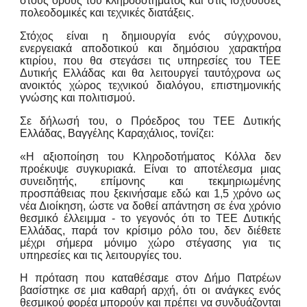
στους όρους του κληροδοτήματος και στις ισχύουσες
πολεοδομικές και τεχνικές διατάξεις.
Στόχος είναι η δημιουργία ενός σύγχρονου,
ενεργειακά αποδοτικού και δημόσιου χαρακτήρα
κτιρίου, που θα στεγάσει τις υπηρεσίες του ΤΕΕ
Δυτικής Ελλάδας και θα λειτουργεί ταυτόχρονα ως
ανοικτός χώρος τεχνικού διαλόγου, επιστημονικής
γνώσης και πολιτισμού.
Σε δήλωσή του, ο Πρόεδρος του ΤΕΕ Δυτικής
Ελλάδας, Βαγγέλης Καραχάλιος, τονίζει:
«
Η αξιοποίηση του Κληροδοτήματος Κόλλα δεν
προέκυψε συγκυριακά. Είναι το αποτέλεσμα μιας
συνειδητής, επίμονης και τεκμηριωμένης
προσπάθειας που ξεκινήσαμε εδώ και 1,5 χρόνο ως
νέα Διοίκηση, ώστε να δοθεί απάντηση σε ένα χρόνιο
θεσμικό έλλειμμα - το γεγονός ότι το ΤΕΕ Δυτικής
Ελλάδας, παρά τον κρίσιμο ρόλο του, δεν διέθετε
μέχρι σήμερα μόνιμο χώρο στέγασης για τις
υπηρεσίες και τις λειτουργίες του.
Η πρόταση που καταθέσαμε στον Δήμο Πατρέων
βασίστηκε σε μια καθαρή αρχή, ότι οι ανάγκες ενός
θεσμικού φορέα μπορούν και πρέπει να συνδυάζονται