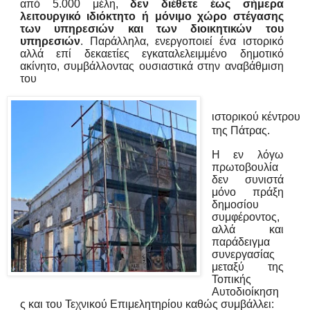
από 5.000 μέλη,
δεν διέθετε έως σήμερα
λειτουργικό ιδιόκτητο ή μόνιμο χώρο στέγασης
των υπηρεσιών και των διοικητικών του
υπηρεσιών
. Παράλληλα, ενεργοποιεί ένα ιστορικό
αλλά επί δεκαετίες εγκαταλελειμμένο δημοτικό
ακίνητο, συμβάλλοντας ουσιαστικά στην αναβάθμιση
του
ιστορικού κέντρου
της Πάτρας.
Η εν λόγω
πρωτοβουλία
δεν συνιστά
μόνο πράξη
δημοσίου
συμφέροντος,
αλλά και
παράδειγμα
συνεργασίας
μεταξύ της
Τοπικής
Αυτοδιοίκηση
ς και του Τεχνικού Επιμελητηρίου καθώς συμβάλλει: