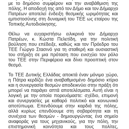
με το δημόσιο συμφέρον και την αναβάθμιση της
πόλης. Η αποδοχή της από τον Δήμο και τον Δήμαρχο
Πατρέων αποτελεί ένδειξη θεσμικής ωριμότητας και
εμπιστοσύνης στη δυναμική του ΤΕΕ ως εταίρου της
Τοπικής Αυτοδιοίκησης.
Θέλω να ευχαριστήσω ειλικρινά τον Δήμαρχο
Πατρέων, κ. Κώστα Πελετίδη, για την πολιτική
βούληση που επέδειξε, καθώς και τον Πρόεδρο του
ΤΕΕ Γιώργο Στασινό για τη σταθερή και ουσιαστική
του στήριξη σε μια πρόταση που ενισχύει τον ρόλο
του ΤΕΕ στην Περιφέρεια και δίνει προοπτική στον
θεσμό.
Το ΤΕΕ Δυτικής Ελλάδας αποκτά έναν μόνιμο χώρο,
η Πάτρα κερδίζει ένα αναβαθμισμένο δημόσιο κτίριο
και η συνεργασία θεσμών αποδεικνύει στην πράξη ότι
μπορεί να παράγει απτά αποτελέσματα. Αυτή είναι η
λογική με την οποία πορευόμαστε: σχέδιο, επιμονή
και συνεργασίες με καθαρό πολιτικό και κοινωνικό
αποτύπωμα. Επενδύουμε στην καρδιά της πόλης,
αλλά κυρίως επενδύουμε στη σοβαρότητα και τη
συνέχεια των θεσμών - δημιουργώντας ένα σημείο
αναφοράς για τους μηχανικούς, για την πόλη, την
επιστημονική κοινότητα και τους πολίτες,