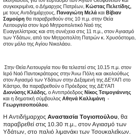
εκδηλώσεις για τον εορτασμό των Αγίων Θεοφανείων και
συγκεκριμένα, ο Δήμαρχος Πατρέων,
Κώστας Πελετίδης,
με τους Αντιδημάρχους,
Παναγιώτη Μελά
και
Βίβιαν
Σαμούρη
θα παραβρεθούν στις 10 π.μ. στην Θεία
Λειτουργία στον Ιερό Μητροπολιτικό Ναό της
Ευαγγελίστριας και στη συνέχεια στις 11 π.μ., στον Αγιασμό
των Υδάτων, από τον Μητροπολίτη Πατρών κ. Χρυσόστομο,
στον μόλο της Αγίου Νικολάου.
Στην Θεία Λειτουργία που θα τελεστεί στις 10.15 π.μ. στον
Ιερό Ναό Παντοκράτορος στην Άνω Πόλη και ακολούθως
στον Αγιασμό των Υδάτων στην Δεξαμενή της ΔΕΥΑΠ στο
Κάστρο, θα παραβρεθούν ο Πρόεδρος της ΔΕΥΑΠ
Διονύσης
Κλάδης
, ο Αντιπρόεδρος
Νίκος
Τσιμογιάννης
και η δημοτική σύμβουλος
Αθηνά
Καλλιμάνη
-
Γεωργιτσοπούλου
.
Η Αντιδήμαρχος
Αναστασία
Τογιοπούλου
, θα
παραβρεθεί στις 10.30 π.μ., στον Αγιασμό των
Υδάτων, στο παλιό λιμανάκι των Τσουκαλεΐκων.