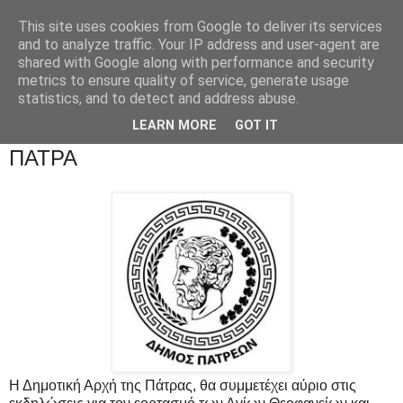
This site uses cookies from Google to deliver its services
and to analyze traffic. Your IP address and user-agent are
shared with Google along with performance and security
metrics to ensure quality of service, generate usage
statistics, and to detect and address abuse.
LEARN MORE
GOT IT
ΠΑΤΡΑ
Η Δημοτική Αρχή της Πάτρας, θα συμμετέχει αύριο στις