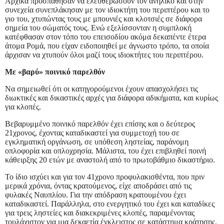
Αρχικά προσπάθησαν να ελευθερώσουν τον ανήλικο και στην
συνεχεία συνεπλάκησαν με τον ιδιοκτήτη του περιπτέρου και το
γιο του, χτυπώντας τους με μπουνιές και κλοτσιές σε διάφορα
σημεία του σώματός τους. Ενώ εξελίσσονταν η συμπλοκή
κατέφθασαν στον τόπο του επεισοδίου ακόμα δεκαπέντε έτερα
άτομα Ρομά, που είχαν ειδοποιηθεί με άγνωστο τρόπο, τα οποία
άρχισαν να χτυπούν όλοι μαζί τους ιδιοκτήτες του περιπτέρου.
Με «βαρύ» ποινικό παρελθόν
Να σημειωθεί ότι οι κατηγορούμενοι έχουν απασχολήσει τις
διωκτικές και δικαστικές αρχές για διάφορα αδικήματα, και κυρίως
για κλοπές.
Βεβαρυμμένο ποινικό παρελθόν έχει επίσης και ο δεύτερος
21χρονος, έχοντας καταδικαστεί για συμμετοχή του σε
εγκληματική οργάνωση, σε υπόθεση ληστείας, παράνομη
οπλοφορία και οπλοχρησία. Μάλιστα, του έχει επιβληθεί ποινή
κάθειρξης 20 ετών με αναστολή από το πρωτοβάθμιο δικαστήριο.
Το ίδιο ισχύει και για τον 41χρονο προφυλακισθέντα, που πριν
μερικά χρόνια, όντας κρατούμενος, είχε αποδράσει από τις
φυλακές Ναυπλίου. Για την απόδραση κρατουμένου έχει
καταδικαστεί. Παράλληλα, στο ενεργητικό του έχει και καταδίκες
για τρεις ληστείες και διακεκριμένες κλοπές, παραμένοντας
τουλάχιστον για μια δεκαετία έγκλειστος σε κατάστημα κράτησης.