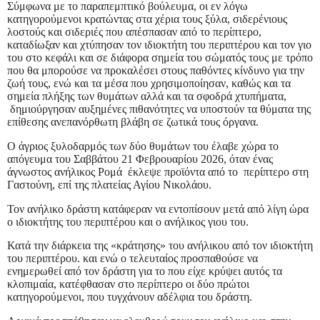
Σύμφωνα με το παραπεμπτικό βούλευμα, οι εν λόγω
κατηγορούμενοι κρατώντας στα χέρια τους ξύλα, σιδερένιους
λοστούς και σιδεριές που απέσπασαν από το περίπτερο,
καταδίωξαν και χτύπησαν τον ιδιοκτήτη του περιπτέρου και τον γιο
του στο κεφάλι και σε διάφορα σημεία του σώματός τους με τρόπο
που θα μπορούσε να προκαλέσει στους παθόντες κίνδυνο για την
ζωή τους, ενώ και τα μέσα που χρησιμοποίησαν, καθώς και τα
σημεία πλήξης των θυμάτων αλλά και τα σφοδρά χτυπήματα,
δημιούργησαν αυξημένες πιθανότητες να υποστούν τα θύματα της
επίθεσης ανεπανόρθωτη βλάβη σε ζωτικά τους όργανα.
Ο άγριος ξυλοδαρμός των δύο θυμάτων του έλαβε χώρα το
απόγευμα του Σαββάτου 21 Φεβρουαρίου 2026, όταν ένας
άγνωστος ανήλικος Ρομά έκλεψε προϊόντα από το περίπτερο στη
Γαστούνη, επί της πλατείας Αγίου Νικολάου.
Τον ανήλικο δράστη κατάφεραν να εντοπίσουν μετά από λίγη ώρα
ο ιδιοκτήτης του περιπτέρου και ο ανήλικος γιου του.
Κατά την διάρκεια της «κράτησης» του ανήλικου από τον ιδιοκτήτη
του περιπτέρου. και ενώ ο τελευταίος προσπαθούσε να
ενημερωθεί από τον δράστη για το που είχε κρύψει αυτός τα
κλοπιμαία, κατέφθασαν στο περίπτερο οι δύο πρώτοι
κατηγορούμενοι, που τυγχάνουν αδέλφια του δράστη.