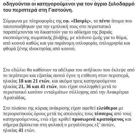
οδηγούνται οι κατηγορούμενοι για τον άγριο ξυλοδαρμό
του περιπτερά στη Γαστούνη.
Σύμφωνα με πληροφορίες της
εφ. «Πατρίς»
, τα
πέντε
άτομα που
ταυτοποιήθηκαν για την εμπλοκή τους στο περιστατικό
παραπέμπονται να δικαστούν για το αδίκημα της βαριάς
σκοπούμενης σωματικής βλάβης, με κίνδυνο ζωής για το θύμα,
από κοινού καθώς και για παράνομη οπλοφορία, οπλοχρησία και
φθορά ξένης ιδιοκτησίας από κοινού.
Στο εδώλιο θα καθίσουν τα αδέλφια του ανήλικου που έκλεψε από
το περίπτερο και εξαιτίας αυτού έγινε η επίθεση στον περιπτερά,
ηλικίας
18 και 21 ετών
, και ακόμα τρεις κατηγορούμενοι
ηλικίας
21, 36 και 41 ετών
, που είχαν συλληφθεί μετά το
περιστατικό κατόπιν ενταλμάτων σύλληψης από την Ανακρίτρια
Αμαλιάδας.
Στο πλαίσιο της κύριας ανάκρισης είχαν αφεθεί
ελεύθεροι
με
περιοριστικούς όρους μετά τις απολογίες τους
τέσσερις
από τους
κατηγορούμενους, ενώ είχε κριθεί
προσωρινά κρατούμενος
και
σήμερα βρίσκεται στη φυλακή ο μεγαλύτερος εξ’ αυτών,
ηλικίας
41
ετών.