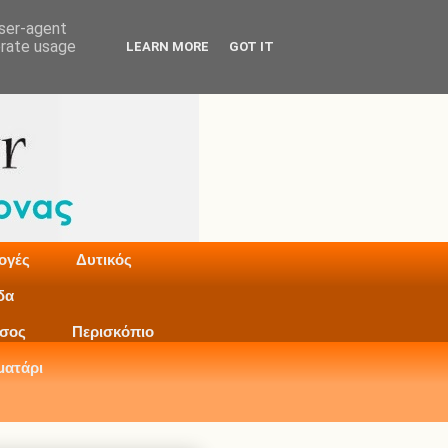
user-agent
erate usage
LEARN MORE
GOT IT
ογές
Δυτικός
δα
σος
Περισκόπιο
ματάρι