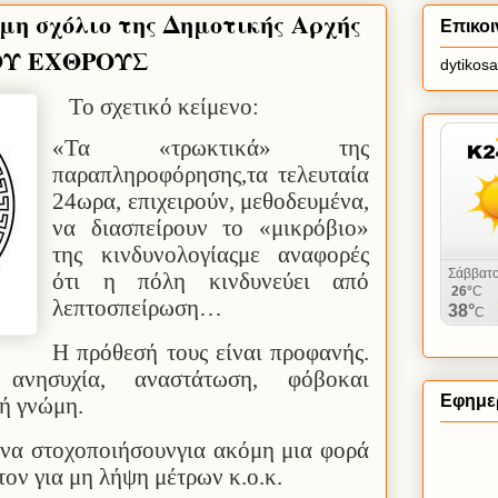
μη σχόλιο της Δημοτικής Αρχής
Επικοι
ΟΥ ΕΧΘΡΟΥΣ
dytikos
Το σχετικό κείμενο:
«Τα «τρωκτικά» της
παραπληροφόρησης,τα τελευταία
24ωρα, επιχειρούν, μεθοδευμένα,
να διασπείρουν το «μικρόβιο»
της κινδυνολογίαςμε αναφορές
ότι η πόλη κινδυνεύει από
λεπτοσπείρωση…
Η πρόθεσή τους είναι προφανής.
ανησυχία, αναστάτωση, φόβοκαι
Εφημερ
νή γνώμη.
 να στοχοποιήσουνγια ακόμη μια φορά
ον για μη λήψη μέτρων κ.ο.κ.