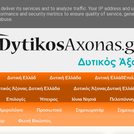
deliver its services and to analyze traffic. Your IP address and 
formance and security metrics to ensure quality of service, gen
abuse.
Δυτική Ελλάδ
Δυτική Ελλάδα
Δυτική ΕλλάδΕπιλ
τικός Άξονας Δυτική Ελλάδα
Δυτικός ΆξοναςΔυτική Ελλά
Επιλογές
Ήπειρος
Ιόνια Νησιά
Πελοπόννη
Ημερολόγιο
Προσωπικά
Σημειωματάρ
Σημειω
ορ
Φωνή Βοώντος