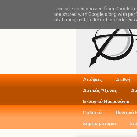
This site uses cookies from Google to 
are shared with Google along with per
statistics, and to detect and address 
Απόψεις
Διεθνή
Δυτικός Άξονας
Δυ
Εκλογικό Ημερολόγιο
Πολιτικό
Πολιτικό 
Σημειωματάριο
Σπ