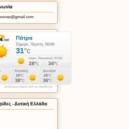
νωνία
axonas@gmail.com
πρόγνωση καιρού από το weather.gr
ίδες - Δυτική Ελλάδα