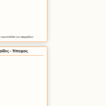
α
πρωτοσέλιδα
των εφημερίδων
ίδες - Ήπειρος