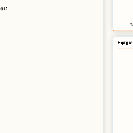
ίου
Τ
Εφημερ