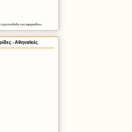
α
πρωτοσέλιδα
των εφημερίδων
ίδες - Αθηναϊκές