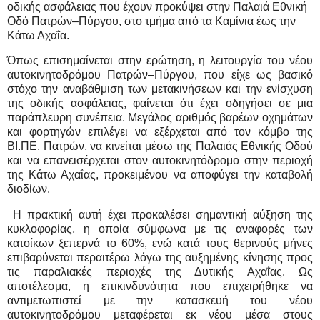
οδικής ασφάλειας που έχουν προκύψει στην Παλαιά Εθνική
Οδό Πατρών–Πύργου, στο τμήμα από τα Καμίνια έως την
Κάτω Αχαΐα.
Όπως επισημαίνεται στην ερώτηση, η λειτουργία του νέου
αυτοκινητοδρόμου Πατρών–Πύργου, που είχε ως βασικό
στόχο την αναβάθμιση των μετακινήσεων και την ενίσχυση
της οδικής ασφάλειας, φαίνεται ότι έχει οδηγήσει σε μια
παράπλευρη συνέπεια. Μεγάλος αριθμός βαρέων οχημάτων
και φορτηγών επιλέγει να εξέρχεται από τον κόμβο της
ΒΙ.ΠΕ. Πατρών, να κινείται μέσω της Παλαιάς Εθνικής Οδού
και να επανεισέρχεται στον αυτοκινητόδρομο στην περιοχή
της Κάτω Αχαΐας, προκειμένου να αποφύγει την καταβολή
διοδίων.
Η πρακτική αυτή έχει προκαλέσει σημαντική αύξηση της
κυκλοφορίας, η οποία σύμφωνα με τις αναφορές των
κατοίκων ξεπερνά το 60%, ενώ κατά τους θερινούς μήνες
επιβαρύνεται περαιτέρω λόγω της αυξημένης κίνησης προς
τις παραλιακές περιοχές της Δυτικής Αχαΐας. Ως
αποτέλεσμα, η επικινδυνότητα που επιχειρήθηκε να
αντιμετωπιστεί με την κατασκευή του νέου
αυτοκινητοδρόμου μεταφέρεται εκ νέου μέσα στους