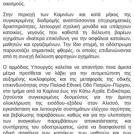
οικισμούς.
Στην περιοχή των Καμινίων και κατά μήκος της
συγκεκριμένης διαδρομής αναπτύσσονται επιχειρηματικές
δραστηριότητες, λειτουργεί σχολική μονάδα και υπάρχουν
κατοικίες, γεγονός που καθιστά τη διέλευση βαρέων
οχημάτων ιδιαίτερα επικίνδυνη για την ασφάλεια κατοίκων,
μαθητών και εργαζομένων. Την ίδια στιγμή, το οδόστρωμα
παρουσιάζει σημαντικές φθορές, οι οποίες επιδεινώνονται
από τη συνεχή διέλευση φορτηγών οχημάτων.
Ο αρμόδιος Υπουργός καλείται να απαντήσει ποια άμεσα
μέτρα προτίθεται να λάβει για την αντιμετώπιση της
αυξημένης κυκλοφορίας και της μεταφοράς της οδικής
επικινδυνότητας στην Παλαιά Εθνική Οδό Πατρών–Πύργου,
στο τμήμα από τα Καμίνια έως την Κάτω Αχαΐα. Ειδικότερα,
ζητούνται συγκεκριμένες δεσμεύσεις για την άμεση
ολοκλήρωση της εισόδου–εξόδου στον Αλισσό, την
εγκατάσταση και λειτουργία συστημάτων ελέγχου ταχύτητας
και βεβαίωσης παραβάσεων, καθώς και για την υλοποίηση
των αναγκαίων παρεμβάσεων αποκατάστασης και
συντήρησης του οδοστρώματος, ώστε να διασφαλιστεί η
οδική ασφάλεια των κατοίκων, των μαθητών και των