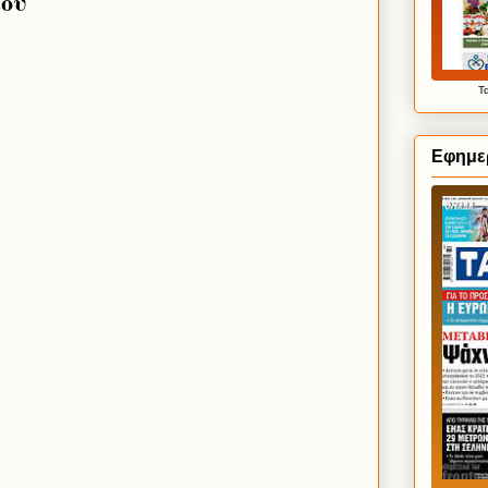
ίου
Τ
Εφημερ