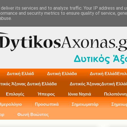
deliver its services and to analyze traffic. Your IP address and 
formance and security metrics to ensure quality of service, gen
abuse.
Δυτική Ελλάδ
Δυτική Ελλάδα
Δυτική ΕλλάδΕπιλ
τικός Άξονας Δυτική Ελλάδα
Δυτικός ΆξοναςΔυτική Ελλά
Επιλογές
Ήπειρος
Ιόνια Νησιά
Πελοπόννη
Ημερολόγιο
Προσωπικά
Σημειωματάρ
Σημειω
ορ
Φωνή Βοώντος