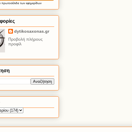
α
πρωτοσέλιδα
των εφημερίδων
φορίες
dytikosaxonas.gr
Προβολή πλήρους
προφίλ
τηση
ο