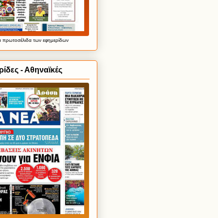
α
πρωτοσέλιδα
των εφημερίδων
ίδες - Αθηναϊκές