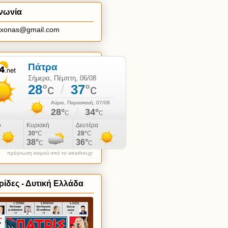
νωνία
axonas@gmail.com
πρόγνωση καιρού από το weather.gr
ίδες - Δυτική Ελλάδα