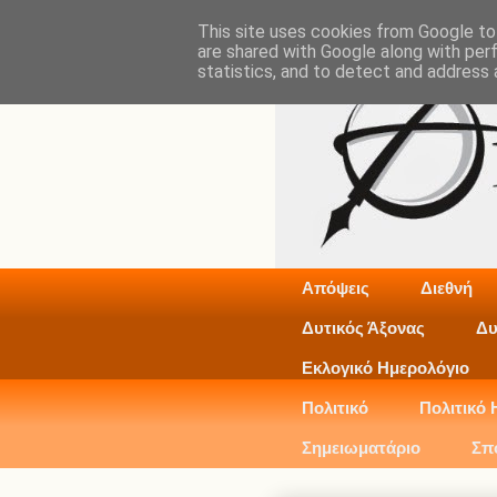
This site uses cookies from Google to 
are shared with Google along with per
statistics, and to detect and address 
Απόψεις
Διεθνή
Δυτικός Άξονας
Δυ
Εκλογικό Ημερολόγιο
Πολιτικό
Πολιτικό 
Σημειωματάριο
Σπ