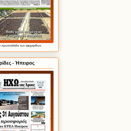
α
πρωτοσέλιδα
των εφημερίδων
ίδες - Ήπειρος