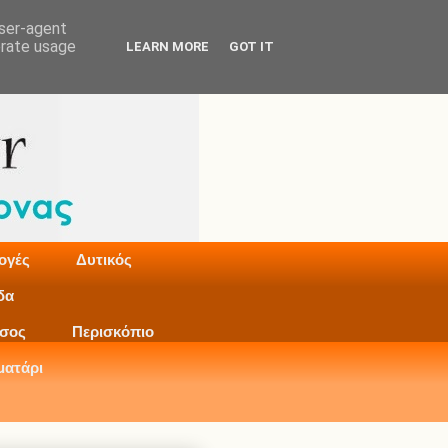
user-agent
erate usage
LEARN MORE
GOT IT
ογές
Δυτικός
δα
σος
Περισκόπιο
ματάρι