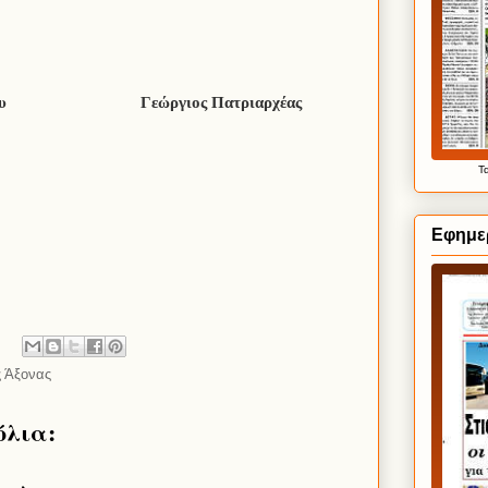
υ
Γεώργιος Πατριαρχέας
Τ
Εφημερ
ς Άξονας
όλια: