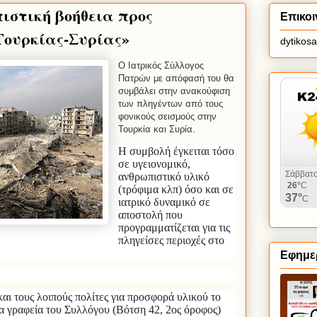
ιστική βοήθεια προς
Επικοι
Τουρκίας-Συρίας»
dytikos
Ο Ιατρικός Σύλλογος
Πατρών με απόφασή του θα
συμβάλει στην ανακούφιση
των πληγέντων από τους
φονικούς σεισμούς στην
Τουρκία και Συρία.
Η συμβολή έγκειται τόσο
σε υγειονομικό,
ανθρωπιστικό υλικό
(τρόφιμα κλπ) όσο και σε
ιατρικό δυναμικό σε
αποστολή που
προγραμματίζεται για τις
πληγείσες περιοχές στο
Εφημερ
αι τους λοιπούς πολίτες για προσφορά υλικού το
α γραφεία του Συλλόγου (Βότση 42, 2ος όροφος)