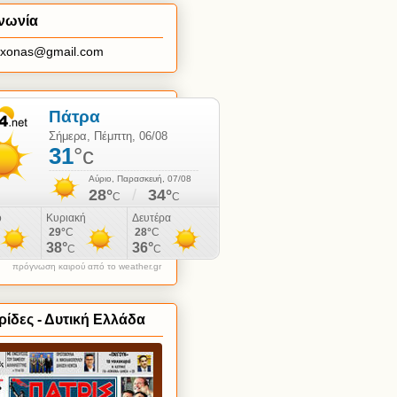
νωνία
axonas@gmail.com
πρόγνωση καιρού από το weather.gr
ίδες - Δυτική Ελλάδα