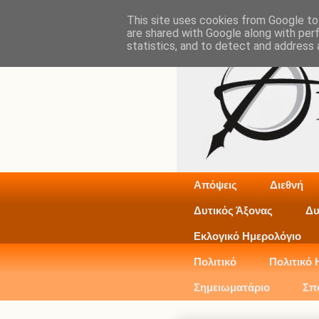
This site uses cookies from Google to 
are shared with Google along with per
statistics, and to detect and address 
Απόψεις
Διεθνή
Δυτικός Άξονας
Δυ
Εκλογικό Ημερολόγιο
Πολιτικό
Πολιτικό 
Σημειωματάριο
Σπ