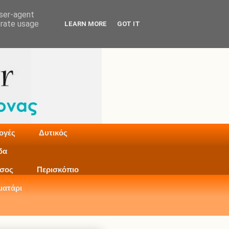
user-agent
erate usage
LEARN MORE
GOT IT
ογές
Δυτικός
δα
σος
Περισκόπιο
ματάρι