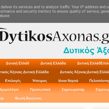
deliver its services and to analyze traffic. Your IP address and 
formance and security metrics to ensure quality of service, gen
abuse.
Δυτική Ελλάδ
Δυτική Ελλάδα
Δυτική ΕλλάδΕπιλ
τικός Άξονας Δυτική Ελλάδα
Δυτικός ΆξοναςΔυτική Ελλά
Επιλογές
Ήπειρος
Ιόνια Νησιά
Πελοπόννη
Ημερολόγιο
Προσωπικά
Σημειωματάρ
Σημειω
ορ
Φωνή Βοώντος