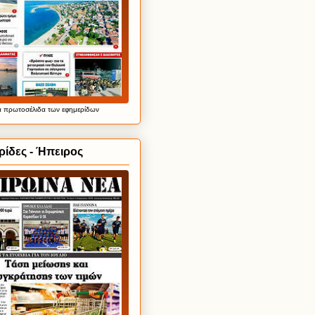
α
πρωτοσέλιδα
των εφημερίδων
ίδες - Ήπειρος