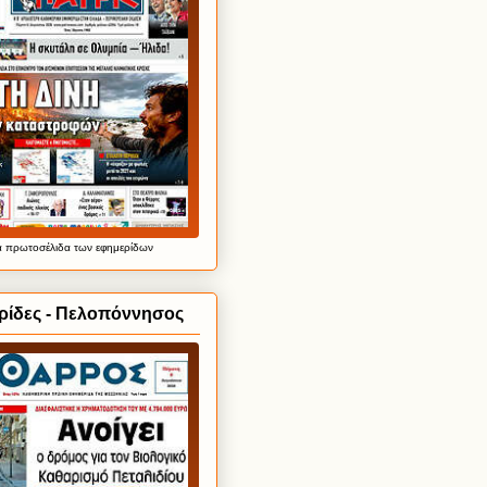
α
πρωτοσέλιδα
των εφημερίδων
ρίδες - Πελοπόννησος