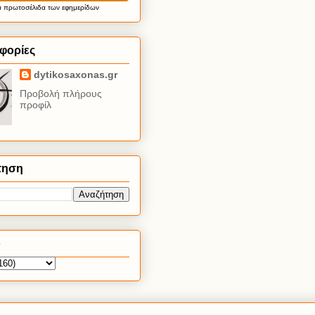
α
πρωτοσέλιδα
των εφημερίδων
φορίες
dytikosaxonas.gr
Προβολή πλήρους
προφίλ
τηση
ο