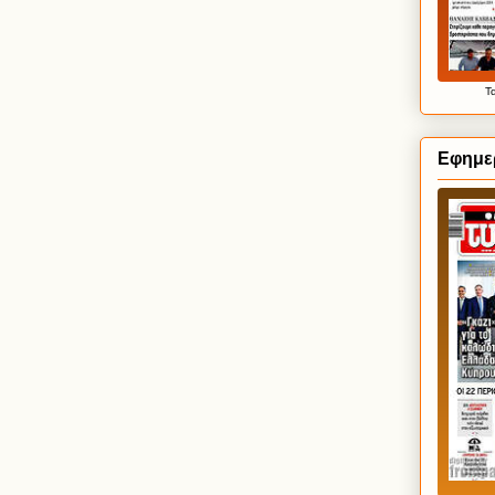
Τ
Εφημερ