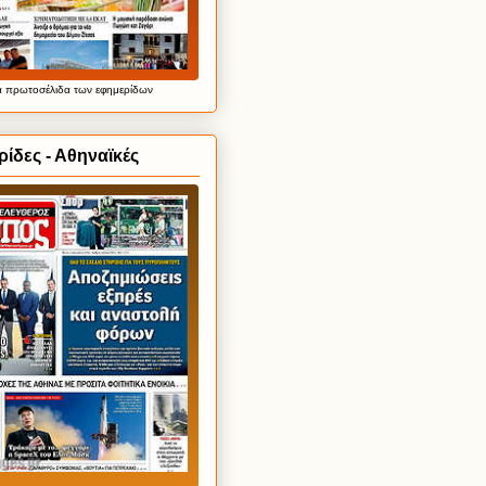
α
πρωτοσέλιδα
των εφημερίδων
ίδες - Αθηναϊκές