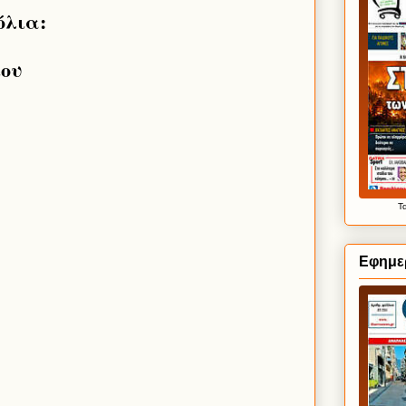
όλια:
ίου
Τ
Εφημε