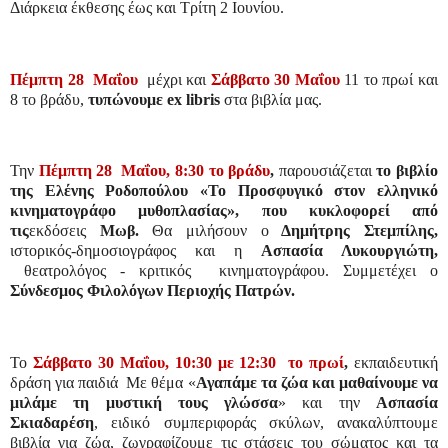
Διάρκεια έκθεσης έως και Τρίτη 2 Ιουνίου.
Πέμπτη 28
Μαΐου
μέχρι και
Σάββατο 30 Μαΐου
11 το πρωί και
8 το βράδυ,
τυπώνουμε
ex
libris
στα βιβλία μας.
Την
Πέμπτη 28
Μαΐου, 8:30 το βράδυ
,
παρουσιάζεται
το βιβλίο
της Ελένης Ροδοπούλου «Το Προσφυγικό στον ελληνικό
κινηματογράφο μυθοπλασίας», που κυκλοφορεί από
τις
εκδόσεις
Μωβ.
Θα μιλήσουν
ο
Δημήτρης Στεμπίλης,
ιστορικός-δημοσιογράφος
και
η
Ασπασία Λυκουργιώτη,
θεατρολόγος - κριτικός
κινηματογράφου.
Συμμετέχει ο
Σύνδεσμος Φιλολόγων Περιοχής Πατρών.
Το
Σάββατο 30 Μαΐου, 10:30 με 12:30
το πρωί
,
εκπαιδευτική
δράση για παιδιά
Με θέμα «
Αγαπάμε τα ζώα και μαθαίνουμε να
μιλάμε τη μυστική τους γλώσσα
» και την
Ασπασία
Σκιαδαρέση
, ειδικό συμπεριφοράς σκύλων, ανακαλύπτουμε
βιβλία για ζώα, ζωγραφίζουμε τις στάσεις του σώματος και τα