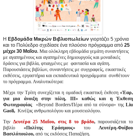
Η
Εβδομάδα Μικρών Βιβλιοπωλείων
γιορτάζει 5 χρόνια
και το Πολύεδρο σχεδίασε ένα πλούσιο πρόγραμμα από
25
μέχρι 30 Μαΐου.
Μια ολόκληρη εβδομάδα γεμάτη συναντήσεις
με αγαπημένους και αγαπημένες δημιουργούς και μοναδικές
δράσεις για βιβλία, φτιαγμένες με
φαντασία και αγάπη.
Παρουσιάσεις βιβλίων, συναντήσεις με συγγραφείς, εικαστικές
εκθέσεις, εργαστήρια και εκπαιδευτικά προγράμματα
συνθέτουν
το πρόγραμμα. Αναλυτικότερα:
Μέχρι την Τρίτη συνεχίζεται η ομαδική εικαστική έκθεση
«Έαρ,
για μια άνοιξη στην πόλη,
III
» καθώς και η Έκθεση
Φωτογραφίας
«Beyond Borders/Πέρα από τα σύνορα» της
Liu
Gaoli,
Κινέζας ανθρωπολόγου και μουσειολόγου.
Την
Δευτέρα 25 Μαΐου, στις 8 το βράδυ
,
παρουσιάζεται το
βιβλίο
«Πολίτης Εράσμους»
του
Λευτέρη-Φοίβου
Βασιλόπουλου,
από τις εκδόσεις Παπαζήση.