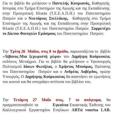
Για το βιβλίο θα μιλήσουν
ο
Παντελής Κυπριανός,
Καθηγητής
Ιστορίας στο Τμήμα Επιστημών της Αγωγής και της Εκπαίδευσης
στην Προσχολική Ηλικία (Τ.Ε.Ε.Α.Π.Η.) του Πανεπιστημίου
Πατρών
και ο
Νεκτάριος Στελλάκης,
Καθηγητής στο Τμήμα
Επιστημών της Αγωγής και της Εκπαίδευσης στην Προσχολική
Ηλικία (Τ.Ε.Ε.Α.Π.Η.) του Πανεπιστημίου Πατρών.
Συμμετέχει
το Δίκτυο Φοιτητών Εράσμους
του Πανεπιστημίου
Πατρών.
Την
Τρίτη 26
Μαΐου, στις 8 το βράδυ
,
παρουσιάζεται το
βιβλίο
«
Λίβανος-Μια ξεχωριστή χώρα»
του
Δημήτρη Κούρκουλα,
εκδόσεις Μεταίχμιο. Για το βιβλίο θα μιλήσουν ο Υφυπουργός
Πολιτισμού
Ιάσων
Φωτήλας
, ο
Χρήστος
Μπούρας,
Πρύτανης
του Πανεπιστημίου
Πατρών και ο
Ανδρέας
Λοβέρδος
, πρώην
Υπουργός. Ο
Δημήτρης Κούρκουλας
θα απαντήσει σε ερωτήσεις
του κοινού και θα υπογράψει αντίτυπα του βιβλίου του.
Την
Τετάρτη 27 Μαΐο στις, 7 το απόγευμα
,
θα
πραγματοποιηθούν τα
Εγκαίνια
Εικαστικής Έκθεσης του
Καλλιτεχνικού Εργαστηρίου Ενηλίκων
ARTsi
vourtsa
LAB
.