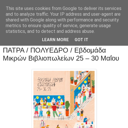
This site uses cookies from Google to deliver its services
and to analyze traffic. Your IP address and user-agent are
shared with Google along with performance and security
metrics to ensure quality of service, generate usage
statistics, and to detect and address abuse.
LEARN MORE
GOT IT
ΠΑΤΡΑ / ΠΟΛΥΕΔΡΟ / Εβδομάδα
Μικρών Βιβλιοπωλείων 25 – 30 Μαΐου