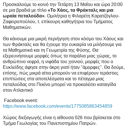
Προσκαλούμε το κοινό την Τετάρτη 13 Μαΐου και ώρα 20:00
σε μια βραδιά με τίτλο
«Το Χάος, τα Φράκταλς και μια
ωραία πεταλούδα»
. Ομιλήτρια η Φιλαρέτη Καρατζόγλου-
Ζαφειροπούλου, τ. επίκουρη καθηγήτρια του Τμήματος
Μαθηματικών.
Θα κάνουμε μια μικρή περιήγηση στον κόσμο του Χάους και
των Φράκταλς και θα έχουμε την ευκαιρία να μιλήσουμε για
τα Μαθηματικά και τη Γεωμετρία της Φύσης. Θα
εξερευνήσουμε μορφές όπως τα παράλια μιας χώρας, το
ανθρώπινο νεφρό, η νιφάδα του χιονιού, μορφές που ο
Ευκλείδης άφησε στην άκρη γιατί ήταν "άμορφες". Θα δούμε,
επίσης, πώς μικρά αίτια μπορούν να επιφέρουν τεράστιες
επιπτώσεις στα αποτελέσματα και το πέταγμα μιας
πεταλούδας στο Πεκίνο μπορεί να προκαλέσει καταιγίδα
στον Ατλαντικό
Facebook event:
https://www.facebook.com/events/1775085863454859
Χώρος διεξαγωγής είναι η αίθουσα 026 που βρίσκεται στο
Τμήμα Γεωλογίας του Πανεπιστημίου Πατρών.